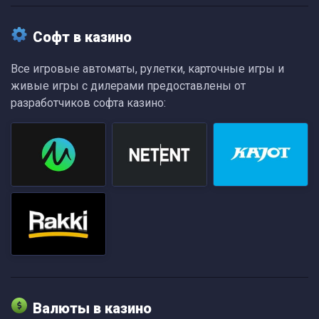
Софт в казино
Все игровые автоматы, рулетки, карточные игры и
живые игры с дилерами предоставлены от
разработчиков софта казино:
Валюты в казино