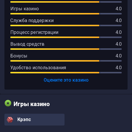
Игры казино
4.0
Служба поддержки
4.0
Процесс регистрации
4.0
Вывод средств
4.0
Бонусы
4.0
Удобство использования
4.0
Оцените это казино
Игры казино
Крэпс