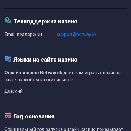
Техподдержка казино
Email поддержки
support@betway.dk
Языки на сайте казино
Онлайн-казино Betway.dk
даёт вам играть онлайн на
сайте на любом из этих языков:
Датский
Год основания
Официальный год запуска онлайн казино показывает