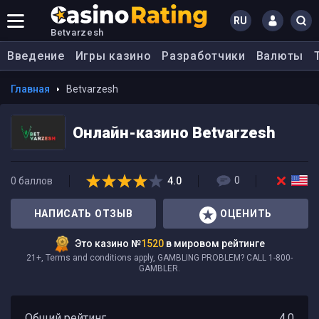
RU
Betvarzesh
Введение
Игры казино
Разработчики
Валюты
Главная
Betvarzesh
Онлайн-казино Betvarzesh
0
4.0
0 баллов
НАПИСАТЬ ОТЗЫВ
ОЦЕНИТЬ
Это казино №
1520
в мировом рейтинге
21+, Terms and conditions apply, GAMBLING PROBLEM? CALL 1-800-
GAMBLER.
Общий рейтинг
4.0