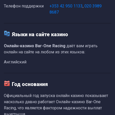
Телефон поддержки
+353 42 950 1133
,
020 3989
8687
Языки на сайте казино
Онлайн-казино Bar-One Racing
даёт вам играть
онлайн на сайте на любом из этих языков:
Английский
Год основания
Официальный год запуска онлайн казино показывает
насколько давно работает Онлайн-казино Bar-One
Racing, что является фактором надежности выплат
выигрыша.