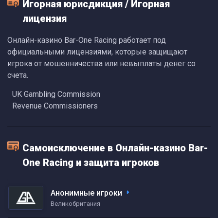
Игорная юрисдикция / Игорная
лицензия
Онлайн-казино Bar-One Racing работает под
официальными лицензиями, которые защищают
игрока от мошенничества или невыплаты денег со
счета.
UK Gambling Commission
Revenue Commissioners
Самоисключение в Онлайн-казино Bar-
One Racing и защита игроков
Анонимные игроки
Великобритания