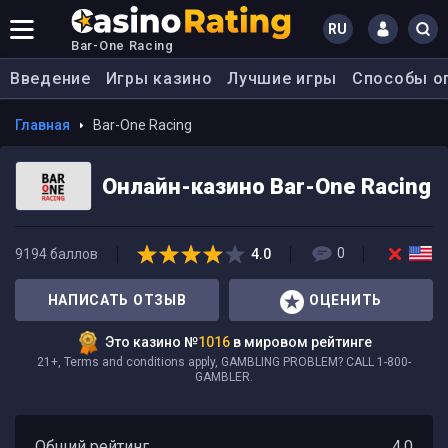
RU
Bar-One Racing
Введение
Игры казино
Лучшие игры
Способы оп
Главная
Bar-One Racing
Онлайн-казино Bar-One Racing
0
4.0
9194 баллов
НАПИСАТЬ ОТЗЫВ
ОЦЕНИТЬ
Это казино №
1016
в мировом рейтинге
21+, Terms and conditions apply, GAMBLING PROBLEM? CALL 1-800-
GAMBLER.
Общий рейтинг
4.0