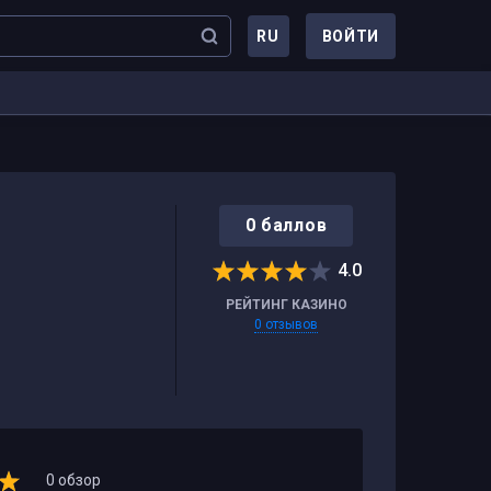
RU
ВОЙТИ
0 баллов
4.0
РЕЙТИНГ КАЗИНО
0 отзывов
0 обзор