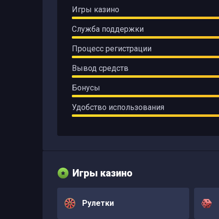
Игры казино
Служба поддержки
Процесс регистрации
Вывод средств
Бонусы
Удобство использования
Игры казино
Рулетки