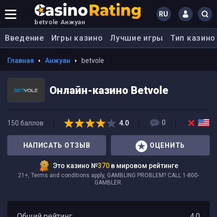
RU
betvole Анжуан
Введение
Игры казино
Лучшие игры
Тип казино
Главная
Анжуан
betvole
Онлайн-казино Betvole
0
4.0
150 баллов
НАПИСАТЬ ОТЗЫВ
ОЦЕНИТЬ
Это казино №
370
в мировом рейтинге
21+, Terms and conditions apply, GAMBLING PROBLEM? CALL 1-800-
GAMBLER.
Общий рейтинг
4.0