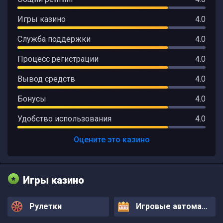
Игры казино
4.0
Служба поддержки
4.0
Процесс регистрации
4.0
Вывод средств
4.0
Бонусы
4.0
Удобство использования
4.0
Оцените это казино
Игры казино
Рулетки
Игровые автоматы