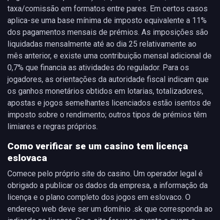
taxa/comissão em formatos entre pares. Em certos casos
aplica-se uma base mínima de imposto equivalente a 11%
dos pagamentos mensais de prémios. As imposições são
liquidadas mensalmente até ao dia 25 relativamente ao
mês anterior, e existe uma contribuição mensal adicional de
0,7% que financia as atividades do regulador. Para os
jogadores, as orientações da autoridade fiscal indicam que
os ganhos monetários obtidos em lotarias, totalizadores,
apostas e jogos semelhantes licenciados estão isentos de
imposto sobre o rendimento; outros tipos de prémios têm
limiares e regras próprios.
Como verificar se um casino tem licença
eslovaca
Comece pelo próprio site do casino. Um operador legal é
obrigado a publicar os dados da empresa, a informação da
licença e o plano completo dos jogos em eslovaco. O
endereço web deve ser um domínio .sk que corresponda ao