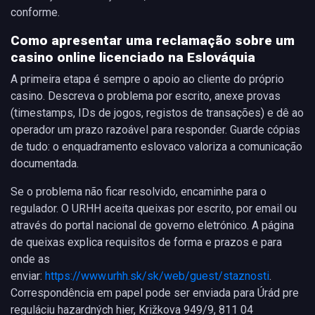
conforme.
Como apresentar uma reclamação sobre um
casino online licenciado na Eslováquia
A primeira etapa é sempre o apoio ao cliente do próprio
casino. Descreva o problema por escrito, anexe provas
(timestamps, IDs de jogos, registos de transações) e dê ao
operador um prazo razoável para responder. Guarde cópias
de tudo: o enquadramento eslovaco valoriza a comunicação
documentada.
Se o problema não ficar resolvido, encaminhe para o
regulador. O URHH aceita queixas por escrito, por email ou
através do portal nacional de governo eletrónico. A página
de queixas explica requisitos de forma e prazos e para
onde as
enviar:
https://www.urhh.sk/sk/web/guest/staznosti
.
Correspondência em papel pode ser enviada para Úrád pre
reguláciu hazardných hier, Križkova 949/9, 811 04