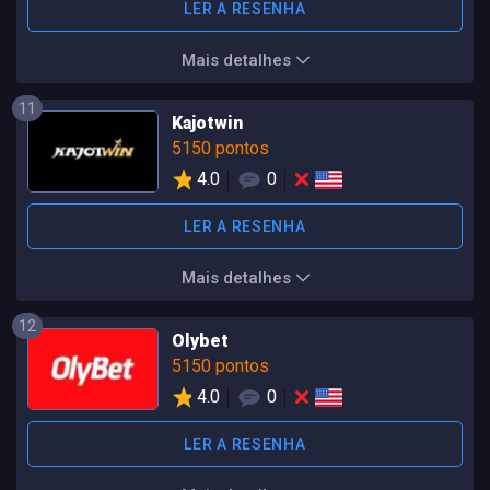
LER A RESENHA
Mais detalhes
11
Kajotwin
5150 pontos
4.0
0
LER A RESENHA
Mais detalhes
12
Olybet
5150 pontos
4.0
0
LER A RESENHA