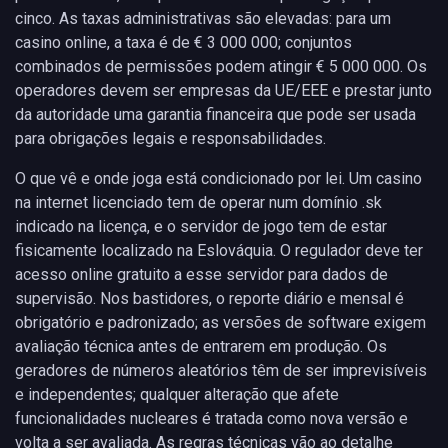
cinco. As taxas administrativas são elevadas: para um
casino online, a taxa é de € 3 000 000; conjuntos
combinados de permissões podem atingir € 5 000 000. Os
operadores devem ser empresas da UE/EEE e prestar junto
da autoridade uma garantia financeira que pode ser usada
para obrigações legais e responsabilidades.
O que vê e onde joga está condicionado por lei. Um casino
na internet licenciado tem de operar num domínio .sk
indicado na licença, e o servidor de jogo tem de estar
fisicamente localizado na Eslováquia. O regulador deve ter
acesso online gratuito a esse servidor para dados de
supervisão. Nos bastidores, o reporte diário e mensal é
obrigatório e padronizado; as versões de software exigem
avaliação técnica antes de entrarem em produção. Os
geradores de números aleatórios têm de ser imprevisíveis
e independentes; qualquer alteração que afete
funcionalidades nucleares é tratada como nova versão e
volta a ser avaliada. As regras técnicas vão ao detalhe