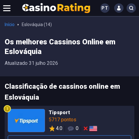
PT
Início
Eslováquia (14)
Os melhores Cassinos Online em
Eslováquia
Atualizado 31 julho 2026
Classificação de cassinos online em
Eslováquia
Tipsport
5717 pontos
4.0
0