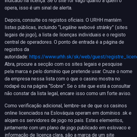
indicado na licença. Se o site for vago quanto a quem o
opera, isso é um sinal de alerta.
Depois, consulte os registos oficiais. O URHH mantém
listas públicas, incluindo “Legálne webové stránky” (sites
legais de jogo), a lista de licenças individuais e o registo
central de operadores. O ponto de entrada é a página de
registos da
autoridade:
https://www.urhh.sk/sk/web/guest/registre_licen
Abra, procure a secção com os sites legais e pesquise
pela marca e pelo domínio que pretende usar. Cruze o nome
da empresa nessa lista com o que o casino mostra no
rodapé ou na página “Sobre”. Se o site que está a consultar
não constar da lista legal, encare isso como um forte aviso.
Como verificação adicional, lembre-se de que os casinos
online licenciados na Eslováquia operam em domínios .sk e
alojam os servidores de jogo no país. Estes elementos,
juntamente com um plano de jogo publicado em eslovaco e
informação de licença clara, são a marca de um site