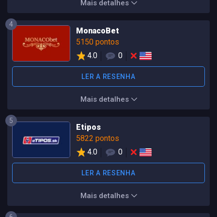
Mais detalhes
4
MonacoBet
5150 pontos
4.0
0
LER A RESENHA
Mais detalhes
5
Etipos
5822 pontos
4.0
0
LER A RESENHA
Mais detalhes