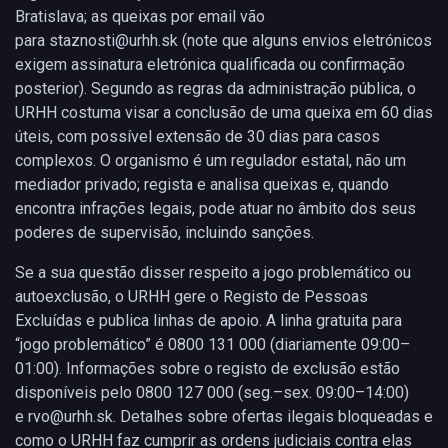
Bratislava; as queixas por email vão
para staznosti@urhh.sk (note que alguns envios eletrónicos
exigem assinatura eletrónica qualificada ou confirmação
posterior). Segundo as regras da administração pública, o
URHH costuma visar a conclusão de uma queixa em 60 dias
úteis, com possível extensão de 30 dias para casos
complexos. O organismo é um regulador estatal, não um
mediador privado; regista e analisa queixas e, quando
encontra infrações legais, pode atuar no âmbito dos seus
poderes de supervisão, incluindo sanções.
Se a sua questão disser respeito a jogo problemático ou
autoexclusão, o URHH gere o Registo de Pessoas
Excluídas e publica linhas de apoio. A linha gratuita para
“jogo problemático” é 0800 131 000 (diariamente 09:00–
01:00). Informações sobre o registo de exclusão estão
disponíveis pelo 0800 127 000 (seg.–sex. 09:00–14:00)
e rvo@urhh.sk. Detalhes sobre ofertas ilegais bloqueadas e
como o URHH faz cumprir as ordens judiciais contra elas