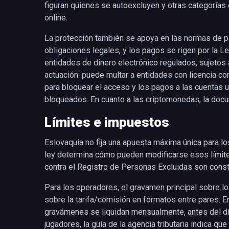
figuran quienes se autoexcluyen y otras categorías 
online.
La protección también se apoya en las normas de pa
obligaciones legales, y los pagos se rigen por la L
entidades de dinero electrónico regulados, sujetos
actuación: puede multar a entidades con licencia co
para bloquear el acceso y los pagos a las cuentas 
bloqueados. En cuanto a las criptomonedas, la docu
Límites e impuestos
Eslovaquia no fija una apuesta máxima única para lo
ley determina cómo pueden modificarse esos límites 
contra el Registro de Personas Excluidas son const
Para los operadores, el gravamen principal sobre l
sobre la tarifa/comisión en formatos entre pares. 
gravámenes se liquidan mensualmente, antes del día 
jugadores, la guía de la agencia tributaria indica q