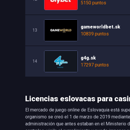
5150 puntos
gameworldbet.sk
13
10839 puntos
g4g.sk
14
17297 puntos
Licencias eslovacas para casi
El mercado de juego online de Eslovaquia está super
organismo se creó el 1 de marzo de 2019 mediante 
administración que antes estaban en el Ministerio d