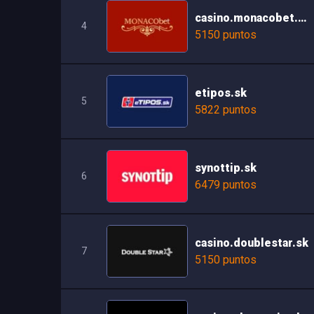
casino.monacobet.sk
4
5150 puntos
etipos.sk
5
5822 puntos
synottip.sk
6
6479 puntos
casino.doublestar.sk
7
5150 puntos