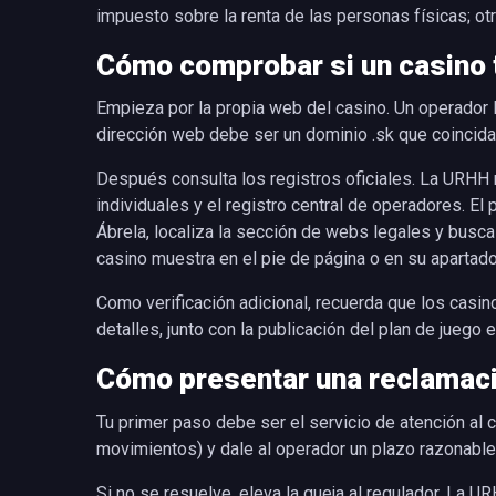
impuesto sobre la renta de las personas físicas; ot
Cómo comprobar si un casino t
Empieza por la propia web del casino. Un operador l
dirección web debe ser un dominio .sk que coincida c
Después consulta los registros oficiales. La URHH m
individuales y el registro central de operadores. El
Ábrela, localiza la sección de webs legales y busca
casino muestra en el pie de página o en su apartado 
Como verificación adicional, recuerda que los casin
detalles, junto con la publicación del plan de juego
Cómo presentar una reclamació
Tu primer paso debe ser el servicio de atención al c
movimientos) y dale al operador un plazo razonabl
Si no se resuelve, eleva la queja al regulador. La U