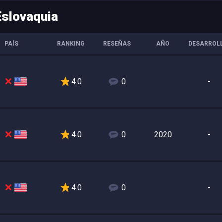
Eslovaquia
PAÍS
RANKING
RESEÑAS
AÑO
4.0
0
4.0
0
2020
4.0
0