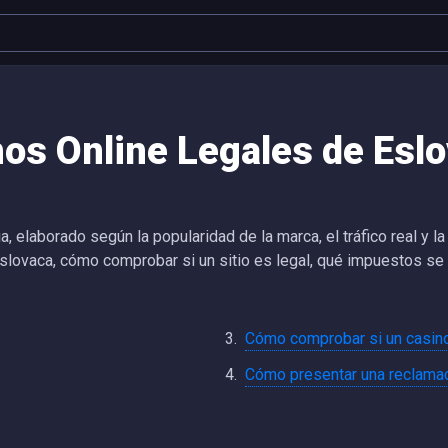
os Online Legales de Esl
, elaborado según la popularidad de la marca, el tráfico real y l
 eslovaca, cómo comprobar si un sitio es legal, qué impuestos se
Cómo comprobar si un casino
Cómo presentar una reclamaci