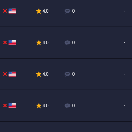
4.0
0
4.0
0
4.0
0
4.0
0