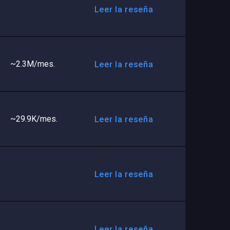
Leer la reseña
~
2.3M
/mes.
Leer la reseña
~
29.9K
/mes.
Leer la reseña
Leer la reseña
Leer la reseña