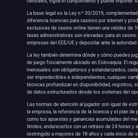
centrales, vigila el cumplimiento y puede imponer s
La base legal es la Ley n.º 30/2019, complementada
diferencia licencias para casinos por internet y pro
exclusivas de casino online tienen una validez de 1
tasas administrativas son elevadas: para un casin
empresas del EEE/UE y depositar ante la autoridad 
La ley también determina dónde y cómo puedes jugar.
de juego físicamente ubicado en Eslovaquia. El regu
mensuales son obligatorios y estandarizados; cada
ser impredecibles e independientes; cualquier camb
técnicas profundizan en disponibilidad, registros, 
de datos estructurados desde los sistemas del ope
Las normas de atención al jugador son igual de estr
la empresa, la referencia de la licencia y el plan 
como tus apuestas y ganancias acumuladas del mes y
límites, endurecerlos con un retraso de 24 horas y 
restringido a mayores de 18 años y cada inicio de 