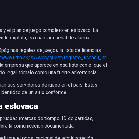
a y el plan de juego completo en eslovaco. La
n lo explota, es una clara señal de alarma.
áginas legales de juego), la lista de licencias
//www.urhh.sk/sk/web/guest/registre_licencii_hh
.
 la empresa que aparece en esa lista con el que el
ado legal, tómalo como una fuerte advertencia.
ojan sus servidores de juego en el país. Estos
 identidad de un sitio conforme.
a eslovaca
a pruebas (marcas de tiempo, ID de partidas,
alora la comunicación documentada.
ediante el portal nacional de administración