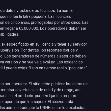
 de datos y estándares técnicos. La norma
que no lea la letra pequeña. Las licencias
on de cinco años, prorrogables por otros cinco. Las
den llegar a €5.000.000. Los operadores deben ser
abilidades.
sk especificado en su licencia y tener su servidor
upervisión. Por detrás, los reportes diarios y
uso. Los generadores de números aleatorios deben
a versión y se vuelve a evaluar. Las exigencias
RHH puede exigir flujos en tiempo real o “paquetes”
a por operador. El sitio debe publicar los datos de
e mostrar advertencias de edad y de riesgo, así
ada en el producto: puedes fijar tus propios
uier apuesta que los supere. El acceso está
das administrado por la URHH; entre los excluidos