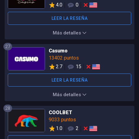
4.0
0
LEER LA RESEÑA
Más detalles
27
Casumo
13402 puntos
2.7
15
LEER LA RESEÑA
Más detalles
28
COOLBET
9033 puntos
1.0
2