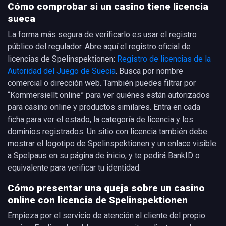
Cómo comprobar si un casino tiene licencia
sueca
La forma más segura de verificarlo es usar el registro
público del regulador. Abre aquí el registro oficial de
licencias de Spelinspektionen:
Registro de licencias de la
Autoridad del Juego de Suecia
. Busca por nombre
comercial o dirección web. También puedes filtrar por
“Kommersiellt online” para ver quiénes están autorizados
para casino online y productos similares. Entra en cada
ficha para ver el estado, la categoría de licencia y los
dominios registrados. Un sitio con licencia también debe
mostrar el logotipo de Spelinspektionen y un enlace visible
a Spelpaus en su página de inicio, y te pedirá BankID o
equivalente para verificar tu identidad.
Cómo presentar una queja sobre un casino
online con licencia de Spelinspektionen
Empieza por el servicio de atención al cliente del propio