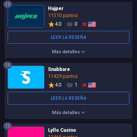
13
Hajper
11310 puntos
4.0
0
LEER LA RESEÑA
Más detalles
14
Snabbare
11429 puntos
4.0
1
LEER LA RESEÑA
Más detalles
15
Lyllo Casino