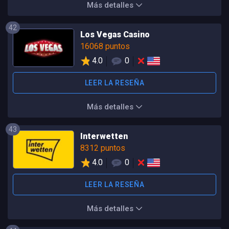
Más detalles
42
Los Vegas Casino
16068 puntos
4.0
0
LEER LA RESEÑA
Más detalles
43
Interwetten
8312 puntos
4.0
0
LEER LA RESEÑA
Más detalles