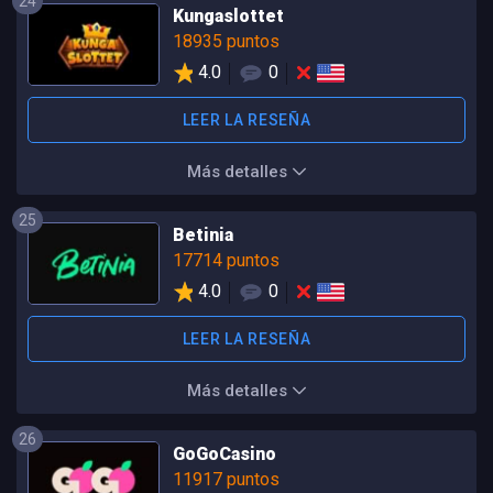
24
Kungaslottet
18935 puntos
4.0
0
LEER LA RESEÑA
Más detalles
25
Betinia
17714 puntos
4.0
0
LEER LA RESEÑA
Más detalles
26
GoGoCasino
11917 puntos