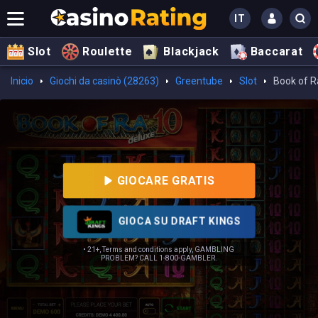
IT
Slot
Roulette
Blackjack
Baccarat
Inicio
Giochi da casinò (28263)
Greentube
Slot
Book of R
GIOCARE GRATIS
GIOCA SU DRAFT KINGS
• 21+, Terms and conditions apply, GAMBLING
PROBLEM? CALL 1-800-GAMBLER.