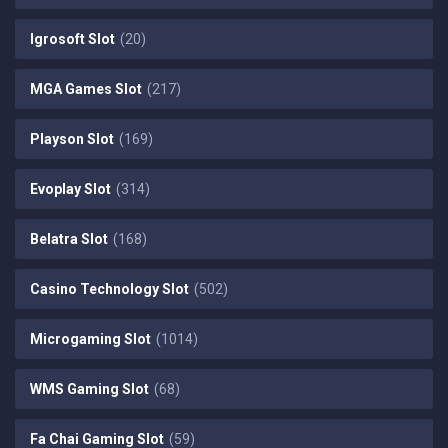
Igrosoft Slot
(20)
MGA Games Slot
(217)
Playson Slot
(169)
Evoplay Slot
(314)
Belatra Slot
(168)
Casino Technology Slot
(502)
Microgaming Slot
(1014)
WMS Gaming Slot
(68)
Fa Chai Gaming Slot
(59)