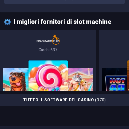
I migliori fornitori di slot machine
Giochi 637
TUTTO IL SOFTWARE DEL CASINÒ
(370)