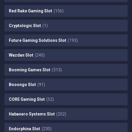
Red Rake Gaming Slot
(156)
Cryptologic Slot
(1)
Future Gaming Solutions Slot
(193)
Wazdan Slot
(240)
Booming Games Slot
(313)
Booongo Slot
(91)
CORE Gaming Slot
(52)
Habanero Systems Slot
(202)
Endorphina Slot
(230)