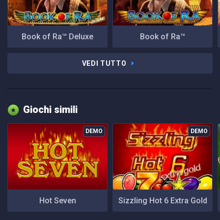
Book of Ra™ Deluxe
Book of Ra™
VEDI TUTTO
Giochi simili
Hot Seven
Sizzling Hot 6 Extra Gold