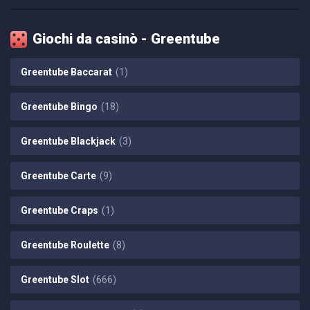
Giochi da casinò - Greentube
Greentube Baccarat
(1)
Greentube Bingo
(18)
Greentube Blackjack
(3)
Greentube Carte
(9)
Greentube Craps
(1)
Greentube Roulette
(8)
Greentube Slot
(666)