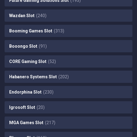
Future Gaming Solutions Slot
(193)
Wazdan Slot
(240)
Booming Games Slot
(313)
Booongo Slot
(91)
CORE Gaming Slot
(52)
Habanero Systems Slot
(202)
Endorphina Slot
(230)
Igrosoft Slot
(20)
MGA Games Slot
(217)