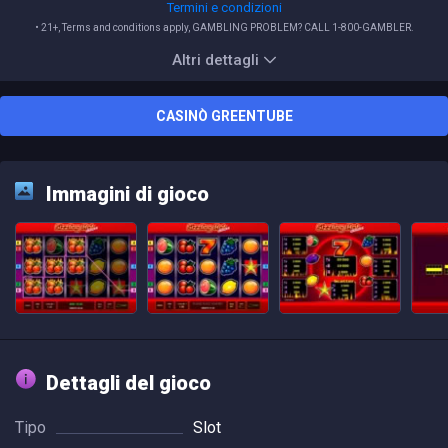
Termini e condizioni
• 21+, Terms and conditions apply, GAMBLING PROBLEM? CALL 1-800-GAMBLER.
Altri dettagli
CASINÒ GREENTUBE
Immagini di gioco
Dettagli del gioco
Tipo
Slot