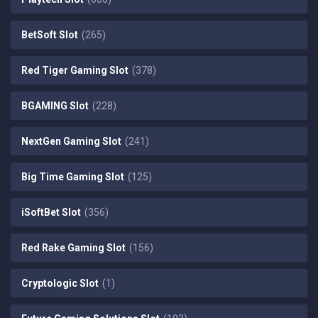
BetSoft Slot
(265)
Red Tiger Gaming Slot
(378)
BGAMING Slot
(228)
NextGen Gaming Slot
(241)
Big Time Gaming Slot
(125)
iSoftBet Slot
(356)
Red Rake Gaming Slot
(156)
Cryptologic Slot
(1)