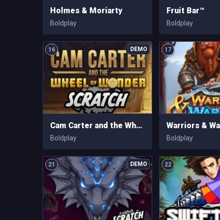
Holmes & Moriarty
Fruit Bar™
Boldplay
Boldplay
16
17
Cam Carter and the Wheel of Wonder Scratch
Warriors & Wa
Boldplay
Boldplay
21
22