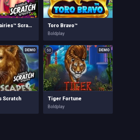
Fabulous Fairies™ Scratch
Toro Bravo™
Boldplay
50
s Scratch
Tiger Fortune
Boldplay