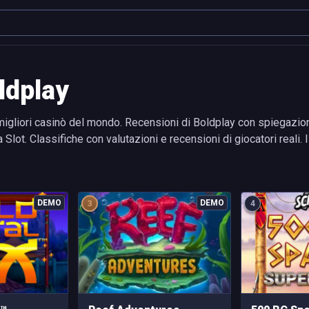
oldplay
 migliori casinò del mondo. Recensioni di Boldplay con spiegazioni
 Slot. Classifiche con valutazioni e recensioni di giocatori reali.
4