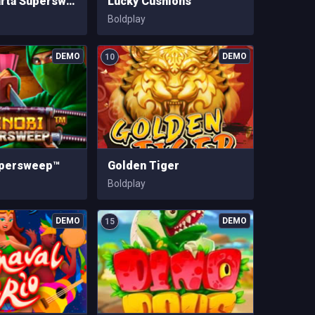
500 BC Sparta Supersweep™ Scratch
Lucky Cushions
Boldplay
10
upersweep™
Golden Tiger
Boldplay
15