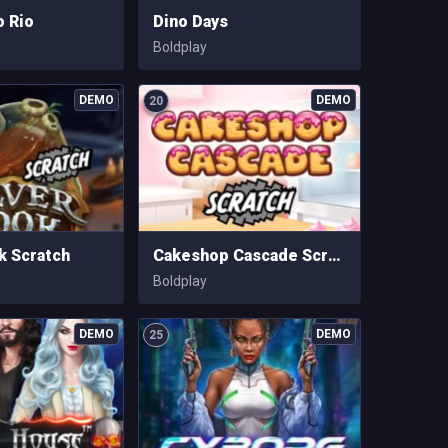
o Rio
Dino Days
Boldplay
20
k Scratch
Cakeshop Cascade Scratch
Boldplay
25