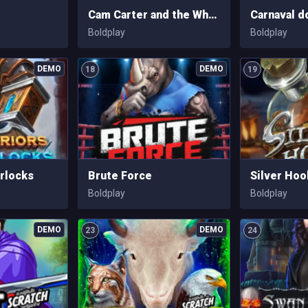
Cam Carter and the Wheel of Wonder
Carnaval d
Boldplay
Boldplay
18
19
rlocks
Brute Force
Silver Hoo
Boldplay
Boldplay
23
24