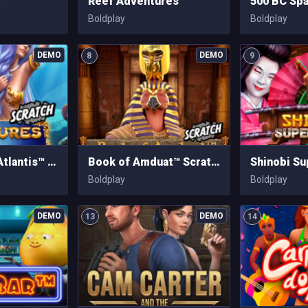
x™
Reef Adventures
Boldplay
Boldplay
8
9
Creatures of Atlantis™ Scratch
Book of Amduat™ Scratch
Shinobi S
Boldplay
Boldplay
13
14