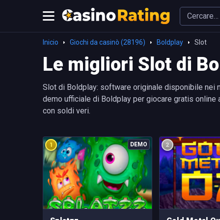
Inicio
Giochi da casinò (28196)
Boldplay
Slot
Le migliori Slot di B
Slot di Boldplay: software originale disponibile nei
demo ufficiale di Boldplay per giocare gratis online a
con soldi veri.