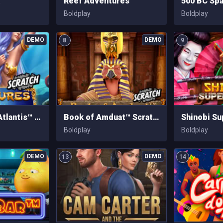
x™
Reef Adventures
Boldplay
Boldplay
8
9
Creatures of Atlantis™ Scratch
Book of Amduat™ Scratch
Shinobi S
Boldplay
Boldplay
13
14