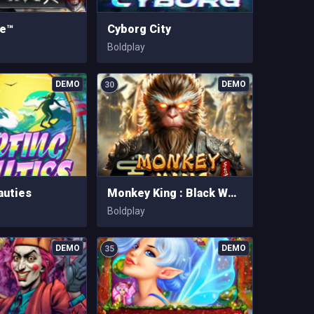
se™
Cyborg City
Boldplay
30
auties
Monkey King : Black Wukong
Boldplay
35