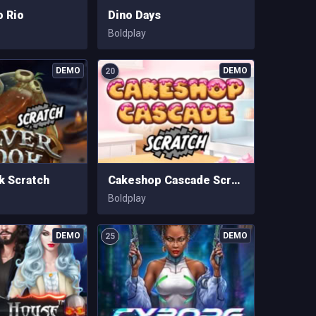
o Rio
Dino Days
Boldplay
20
k Scratch
Cakeshop Cascade Scratch
Boldplay
25