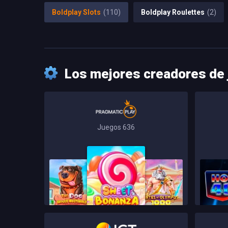
Boldplay Slots
(110)
Boldplay Roulettes
(2)
Los mejores creadores de
Juegos 636