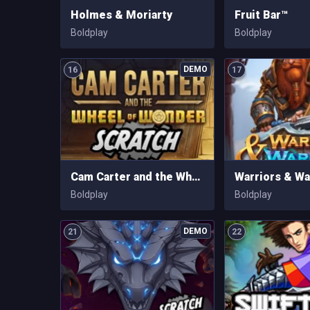
Holmes & Moriarty
Fruit Bar™
Boldplay
Boldplay
16
17
Cam Carter and the Wheel of Wonder Scratch
Warriors & Wa
Boldplay
Boldplay
21
22