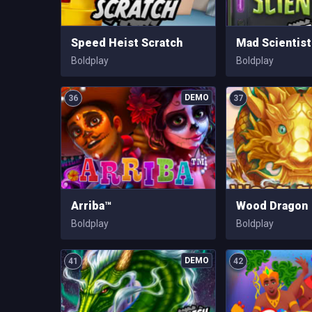
Speed Heist Scratch
Mad Scientist
Boldplay
Boldplay
36
37
Arriba™
Wood Dragon
Boldplay
Boldplay
41
42