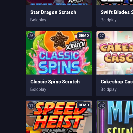
Star Dragon Scratch
Swift Blades 
Boldplay
Boldplay
26
27
Classic Spins Scratch
Cakeshop Cas
Boldplay
Boldplay
31
32