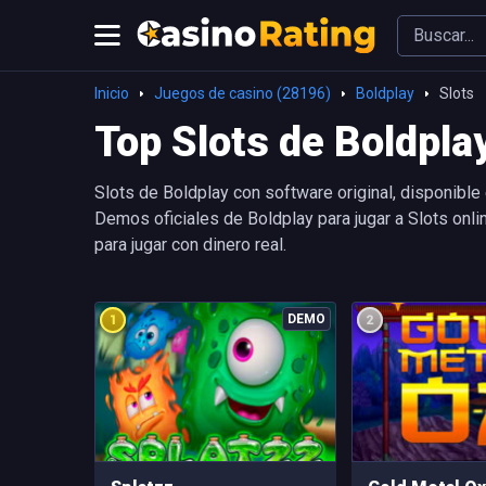
Inicio
Juegos de casino (28196)
Boldplay
Slots
Top Slots de Boldpla
Slots de Boldplay con software original, disponibl
Demos oficiales de Boldplay para jugar a Slots onl
para jugar con dinero real.