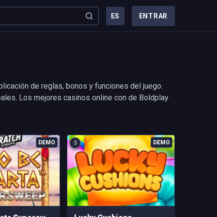
ES
ENTRAR
licación de reglas, bonos y funciones del juego.
reales. Los mejores casinos online con de Boldplay
5