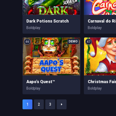
Dark Potions Scratch
Carnaval do R
Boldplay
Boldplay
46
47
Aapo's Quest™
Boldplay
Boldplay
1
2
3