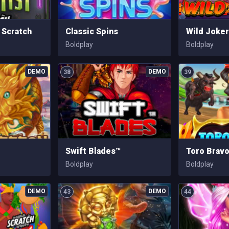
 Scratch
Classic Spins
Wild Joke
Boldplay
Boldplay
38
39
Swift Blades™
Toro Bravo
Boldplay
Boldplay
43
44