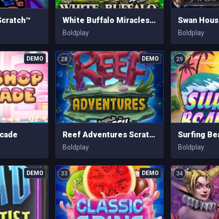
Scratch™
White Buffalo Miracles Scratch
Swan Hou
Boldplay
Boldplay
28
29
cade
Reef Adventures Scratch
Surfing Be
Boldplay
Boldplay
33
34