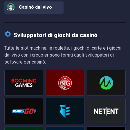
Casinò dal vivo
Sviluppatori di giochi da casinò
Tutte le slot machine, le roulette, i giochi di carte e i giochi
dal vivo con i croupier sono forniti dagli sviluppatori di
software per casinò: