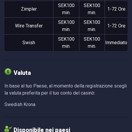
SEK100
SEK100
Zimpler
1-72 Ore
min.
min.
SEK100
SEK100
Wire Transfer
1-72 Ore
min.
min.
SEK100
SEK100
Swish
Immediato
min.
min.
Valuta
In base al tuo Paese, al momento della registrazione scegli
la valuta preferita per il tuo conto del casinò:
Swedish Krona
Disponibile nei paesi