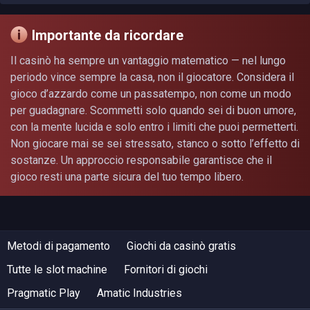
Importante da ricordare
Il casinò ha sempre un vantaggio matematico — nel lungo
periodo vince sempre la casa, non il giocatore. Considera il
gioco d’azzardo come un passatempo, non come un modo
per guadagnare. Scommetti solo quando sei di buon umore,
con la mente lucida e solo entro i limiti che puoi permetterti.
Non giocare mai se sei stressato, stanco o sotto l’effetto di
sostanze. Un approccio responsabile garantisce che il
gioco resti una parte sicura del tuo tempo libero.
Metodi di pagamento
Giochi da casinò gratis
Tutte le slot machine
Fornitori di giochi
Pragmatic Play
Amatic Industries