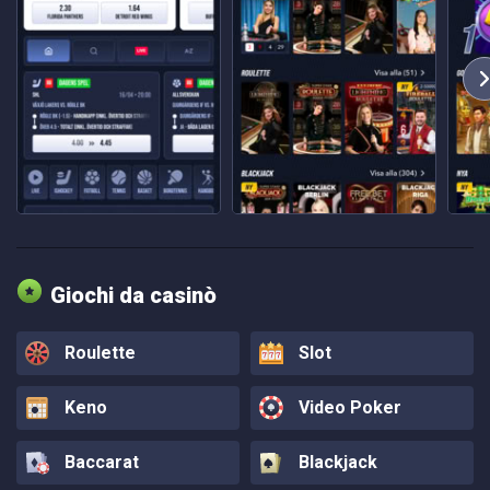
Giochi da casinò
Roulette
Slot
Keno
Video Poker
Baccarat
Blackjack