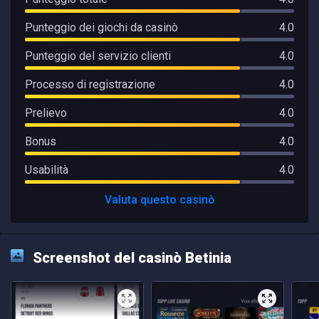
Punteggio dei giochi da casinò
4.0
Punteggio del servizio clienti
4.0
Processo di registrazione
4.0
Prelievo
4.0
Bonus
4.0
Usabilità
4.0
Valuta questo casinò
Screenshot del casinò Betinia