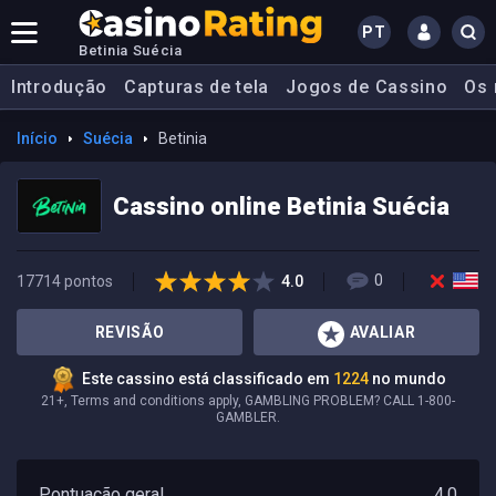
PT
Betinia Suécia
Introdução
Capturas de tela
Jogos de Cassino
Os 
Início
Suécia
Betinia
Cassino online Betinia Suécia
0
4.0
17714 pontos
REVISÃO
AVALIAR
Este cassino está classificado em
1224
no mundo
21+, Terms and conditions apply, GAMBLING PROBLEM? CALL 1-800-
GAMBLER.
Pontuação geral
4.0