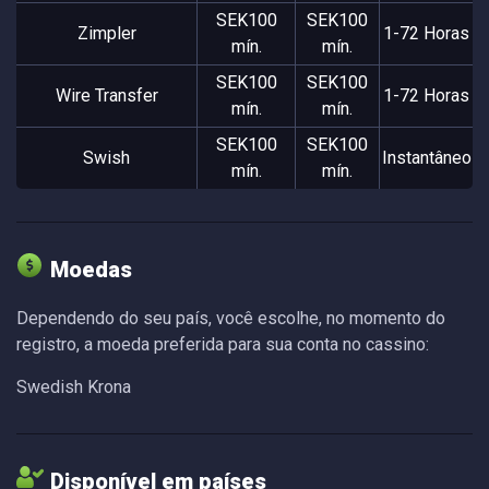
SEK100
SEK100
Zimpler
1-72 Horas
mín.
mín.
SEK100
SEK100
Wire Transfer
1-72 Horas
mín.
mín.
SEK100
SEK100
Swish
Instantâneo
mín.
mín.
Moedas
Dependendo do seu país, você escolhe, no momento do
registro, a moeda preferida para sua conta no cassino:
Swedish Krona
Disponível em países