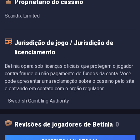
Proprietário do cassino
Scandix Limited
Jurisdição de jogo / Jurisdição de
licenciamento
Betinia opera sob licenças oficiais que protegem o jogador
contra fraude ou não pagamento de fundos da conta. Você
pode apresentar uma reclamação sobre o cassino pelo site
e entrando em contato com o órgão regulador.
Swedish Gambling Authority
Revisões de jogadores de Betinia
0