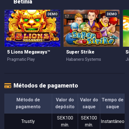
Betinia
5 Lions Megaways™
Super Strike
S
Pragmatic Play
Habanero Systems
J
Métodos de pagamento
Método de
Valor do
Valor do
Tempo de
pagamento
depósito
saque
saque
SEK100
SEK100
Trustly
Instantâneo
mín.
mín.