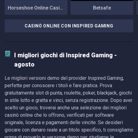
Horseshoe Online Casino
Betsafe
CASINÒ ONLINE CON INSPIRED GAMING
I migliori giochi di Inspired Gaming -
agosto
Le migliori versioni demo del provider Inspired Gaming,
perfette per conoscere i titoli e fare pratica. Prova
gratuitamente slot di punta, roulette, poker, blackjack, giochi
in stile lotto e gratta e vinci, senza registrazione. Dopo aver
scelto un gioco, troverai anche una selezione dei migliori
casinò online che lo offrono, verificati per software
originale, licenza e pagamenti delle vincite. Se desideri
giocare con denaro reale a un titolo specifico, ti consigliamo
prima di provarlo in versione demo per studiarne le