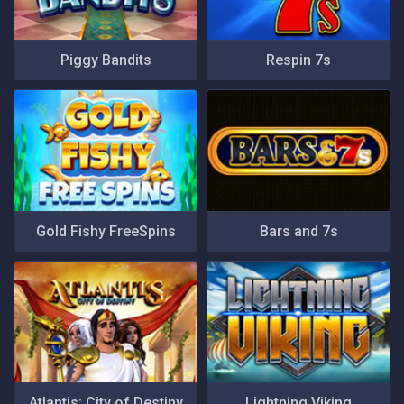
Piggy Bandits
Respin 7s
Gold Fishy FreeSpins
Bars and 7s
Atlantis: City of Destiny
Lightning Viking