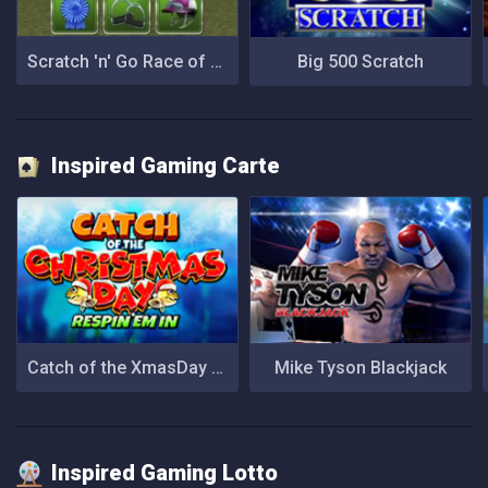
Scratch 'n' Go Race of Champions
Big 500 Scratch
Inspired Gaming Carte
Catch of the XmasDay Respin EmIn
Mike Tyson Blackjack
Inspired Gaming Lotto