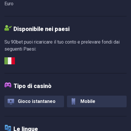
Euro
Disponibile nei paesi
Su 90bet puoi ricaricare il tuo conto e prelevare fondi dai
seguenti Paesi:
Tipo di casinò
Gioco istantaneo
Mobile
Le lingue