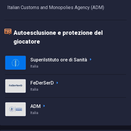
Italian Customs and Monopolies Agency (ADM)
Autoesclusione e protezione del
giocatore
SuperiIstituto ore di Sanità
Italia
FeDerSerD
Italia
ADM
Italia