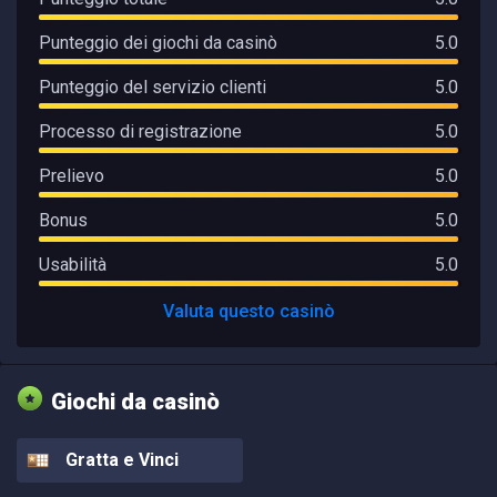
Punteggio dei giochi da casinò
5.0
Punteggio del servizio clienti
5.0
Processo di registrazione
5.0
Prelievo
5.0
Bonus
5.0
Usabilità
5.0
Valuta questo casinò
Giochi da casinò
Gratta e Vinci