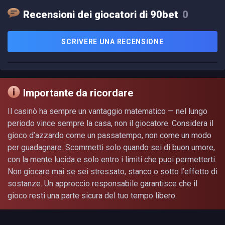
Recensioni dei giocatori di 90bet
0
SCRIVERE UNA RECENSIONE
Importante da ricordare
Il casinò ha sempre un vantaggio matematico — nel lungo
periodo vince sempre la casa, non il giocatore. Considera il
gioco d’azzardo come un passatempo, non come un modo
per guadagnare. Scommetti solo quando sei di buon umore,
con la mente lucida e solo entro i limiti che puoi permetterti.
Non giocare mai se sei stressato, stanco o sotto l’effetto di
sostanze. Un approccio responsabile garantisce che il
gioco resti una parte sicura del tuo tempo libero.