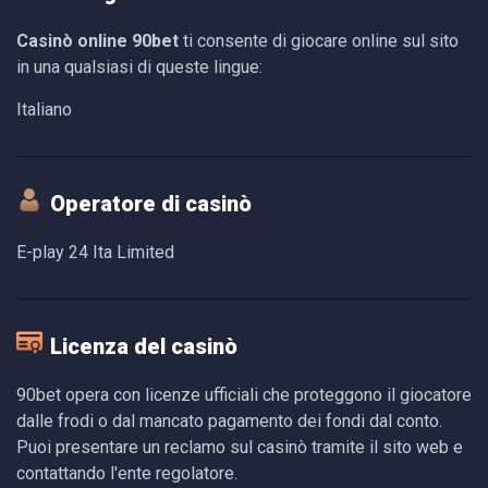
Casinò online 90bet
ti consente di giocare online sul sito
in una qualsiasi di queste lingue:
Italiano
Operatore di casinò
E-play 24 Ita Limited
Licenza del casinò
90bet opera con licenze ufficiali che proteggono il giocatore
dalle frodi o dal mancato pagamento dei fondi dal conto.
Puoi presentare un reclamo sul casinò tramite il sito web e
contattando l'ente regolatore.