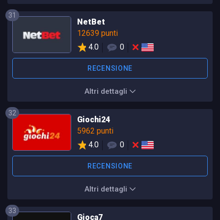
31
NetBet
12639 punti
4.0
0
RECENSIONE
Altri dettagli
32
Giochi24
5962 punti
4.0
0
RECENSIONE
Altri dettagli
33
Gioca7