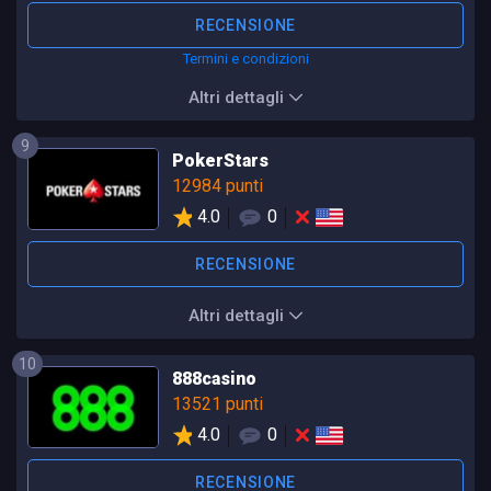
RECENSIONE
Termini e condizioni
Altri dettagli
9
PokerStars
12984 punti
4.0
0
RECENSIONE
Altri dettagli
10
888casino
13521 punti
4.0
0
RECENSIONE