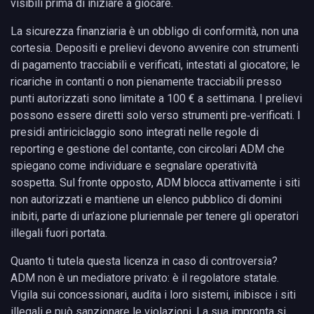
visibili prima di iniziare a giocare.
La sicurezza finanziaria è un obbligo di conformità, non una
cortesia. Depositi e prelievi devono avvenire con strumenti
di pagamento tracciabili e verificati, intestati al giocatore; le
ricariche in contanti o non pienamente tracciabili presso
punti autorizzati sono limitate a 100 € a settimana. I prelievi
possono essere diretti solo verso strumenti pre‑verificati. I
presidi antiriciclaggio sono integrati nelle regole di
reporting e gestione del contante, con circolari ADM che
spiegano come individuare e segnalare operatività
sospetta. Sul fronte opposto, ADM blocca attivamente i siti
non autorizzati e mantiene un elenco pubblico di domini
inibiti, parte di un’azione pluriennale per tenere gli operatori
illegali fuori portata.
Quanto ti tutela questa licenza in caso di controversia?
ADM non è un mediatore privato: è il regolatore statale.
Vigila sui concessionari, audita i loro sistemi, inibisce i siti
illegali e può sanzionare le violazioni. La sua impronta si