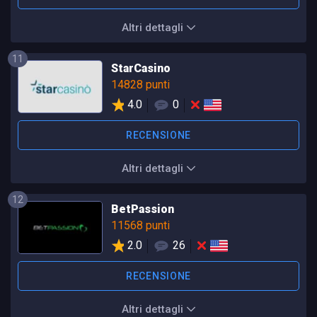
Altri dettagli
11
StarCasino
14828 punti
4.0
0
RECENSIONE
Altri dettagli
12
BetPassion
11568 punti
2.0
26
RECENSIONE
Altri dettagli