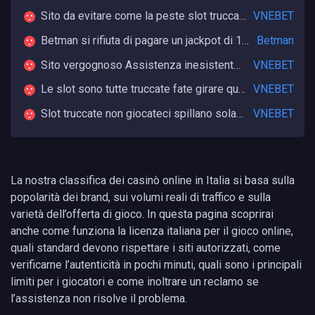
Sito da evitare come la peste slot truccate e pilotate passate parola su tutti i social attenzione assistenza inesistente
VNEBET
Betman si rifiuta di pagare un jackpot di 17.000 $. Non giocate qui. Hanno modificato il saldo e hanno semplicemente truffato un…
Betman
Sito vergognoso Assistenza inesistente slot truccate pagamenti zero da evitare assolutamente passate parola su tutti i social
VNEBET
Le slot sono tutte truccate fate girare questo messaggio affinché tutti lo leggano Slot che ti prendono tanti soldi e non si…
VNEBET
Slot truccate non giocateci spillano solamente tanti soldi Fate girare questo messaggio su tutti i social
VNEBET
La nostra classifica dei casinò online in Italia si basa sulla
popolarità dei brand, sui volumi reali di traffico e sulla
varietà dell’offerta di gioco. In questa pagina scoprirai
anche come funziona la licenza italiana per il gioco online,
quali standard devono rispettare i siti autorizzati, come
verificarne l’autenticità in pochi minuti, quali sono i principali
limiti per i giocatori e come inoltrare un reclamo se
l’assistenza non risolve il problema.