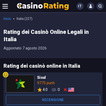
IT
Inicio
Italia (227)
Rating dei Casinò Online Legali in
Italia
Aggiornato 7 agosto 2026
Rating dei casinò online in Italia
Sisal
9775 punti
4.0
0
RECENSIONE