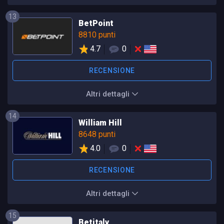
13
BetPoint
8810 punti
4.7
0
RECENSIONE
Altri dettagli
14
William Hill
8648 punti
4.0
0
RECENSIONE
Altri dettagli
15
Betitaly