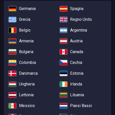
Germania
Spagna
Grecia
Regno Unito
Belgio
Argentina
Armenia
Austria
Bulgaria
Canada
Colombia
Cechia
Danimarca
Estonia
Ungheria
Irlanda
Lettonia
Lituania
Messico
Paesi Bassi