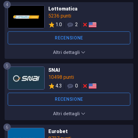
4
Lottomatica
5236 punti
1.0
2
RECENSIONE
Altri dettagli
5
SNAI
10498 punti
4.3
0
RECENSIONE
Altri dettagli
6
Eurobet