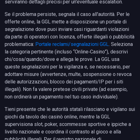
serviranno dettagli precisi per un'eventuale escalation.
Se il problema persiste, segnala il caso all'autorità. Per le
offerte online, la GGL mette a disposizione un portale di
segnalazione dove puoi inviare casi riguardanti violazioni
da parte di operatori con licenza, offerte illegali o pubblicità
problematica:
Portale reclami/segnalazioni GGL
. Seleziona
la categoria pertinente (incluso “Online‑Casino”), descrivi
chi/cosa/quando/dove e allega le prove. La GGL usa
queste segnalazioni per la vigilanza e, se necessario, per
adottare misure (avvertenze, multe, sospensione o revoca
delle autorizzazioni, blocco dei pagamenti/IP per i siti
illegali). Non fa valere pretese civili private (ad esempio,
non ordinerà un pagamento nel tuo caso individuale).
Tieni presente che le autorità statali rilasciano e vigilano sui
giochi da tavolo dei casinò online, mentre la GGL
supervisiona slot, poker, scommesse sportive e ippiche a
livello nazionale e coordina il contrasto al gioco e alla
pubblicità illegali. Per il registro nazionale di