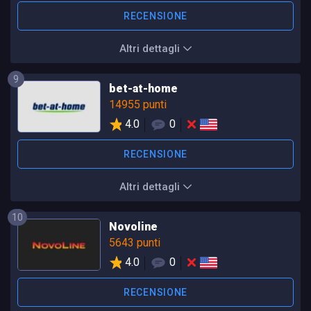
RECENSIONE
Altri dettagli
9
bet-at-home
14955 punti
4.0
0
RECENSIONE
Altri dettagli
10
Novoline
5643 punti
4.0
0
RECENSIONE