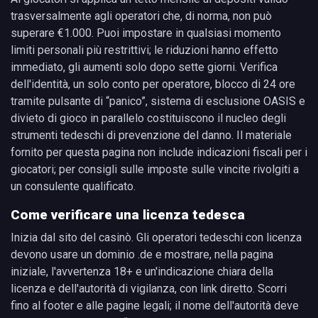
trasversalmente agli operatori che, di norma, non può
superare €1.000. Puoi impostare in qualsiasi momento
limiti personali più restrittivi; le riduzioni hanno effetto
immediato, gli aumenti solo dopo sette giorni. Verifica
dell'identità, un solo conto per operatore, blocco di 24 ore
tramite pulsante di “panico”, sistema di esclusione OASIS e
divieto di gioco in parallelo costituiscono il nucleo degli
strumenti tedeschi di prevenzione del danno. Il materiale
fornito per questa pagina non include indicazioni fiscali per i
giocatori; per consigli sulle imposte sulle vincite rivolgiti a
un consulente qualificato.
Come verificare una licenza tedesca
Inizia dal sito del casinò. Gli operatori tedeschi con licenza
devono usare un dominio .de e mostrare, nella pagina
iniziale, l'avvertenza 18+ e un'indicazione chiara della
licenza e dell'autorità di vigilanza, con link diretto. Scorri
fino al footer e alle pagine legali; il nome dell'autorità deve