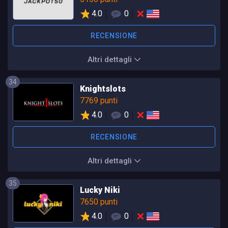
4.0
0
RECENSIONE
Altri dettagli
34
Knightslots
7769 punti
4.0
0
RECENSIONE
Altri dettagli
35
Lucky Niki
7650 punti
4.0
0