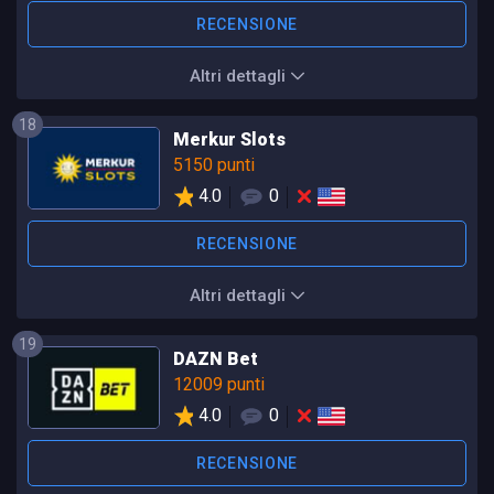
RECENSIONE
Altri dettagli
18
Merkur Slots
5150 punti
4.0
0
RECENSIONE
Altri dettagli
19
DAZN Bet
12009 punti
4.0
0
RECENSIONE