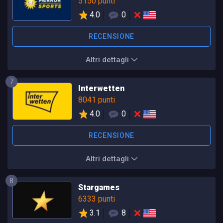
5150 punti
4.0
0
RECENSIONE
Altri dettagli
7
Interwetten
8041 punti
4.0
0
RECENSIONE
Altri dettagli
8
Stargames
6333 punti
3.1
8