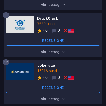
Altri dettagli
11
DrückGlück
7650 punti
4.0
0
RECENSIONE
Altri dettagli
12
Jokerstar
16216 punti
4.0
0
RECENSIONE
Altri dettagli