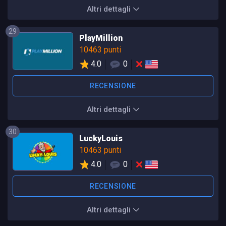
Altri dettagli
29
PlayMillion
10463 punti
4.0
0
RECENSIONE
Altri dettagli
30
LuckyLouis
10463 punti
4.0
0
RECENSIONE
Altri dettagli