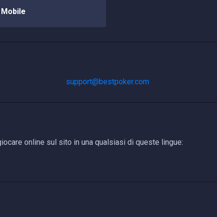
Mobile
support@bestpoker.com
iocare online sul sito in una qualsiasi di queste lingue: