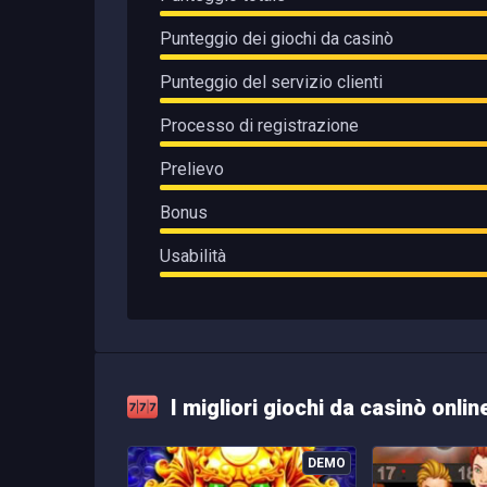
Punteggio dei giochi da casinò
Punteggio del servizio clienti
Processo di registrazione
Prelievo
Bonus
Usabilità
I migliori giochi da casinò onl