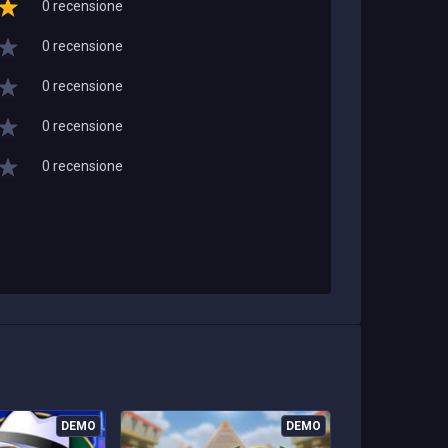
0 recensione
0 recensione
0 recensione
0 recensione
0 recensione