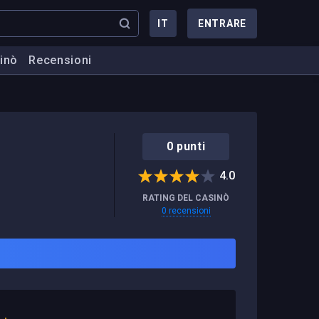
IT
ENTRARE
sinò
Recensioni
0 punti
4.0
RATING DEL CASINÒ
0 recensioni