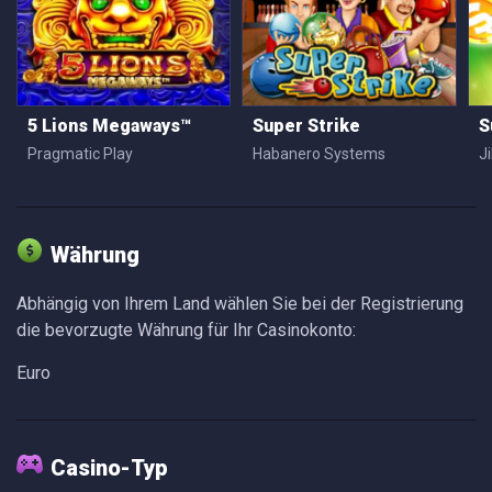
5 Lions Megaways™
Super Strike
S
Pragmatic Play
Habanero Systems
J
Währung
Abhängig von Ihrem Land wählen Sie bei der Registrierung
die bevorzugte Währung für Ihr Casinokonto:
Euro
Casino-Typ