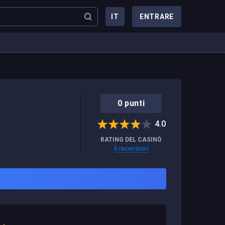
IT
ENTRARE
0 punti
4.0
RATING DEL CASINÒ
0 recensioni