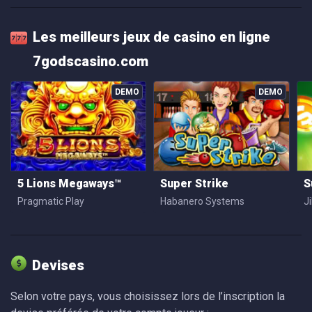
Les meilleurs jeux de casino en ligne
7godscasino.com
5 Lions Megaways™
Super Strike
S
Pragmatic Play
Habanero Systems
J
Devises
Selon votre pays, vous choisissez lors de l’inscription la