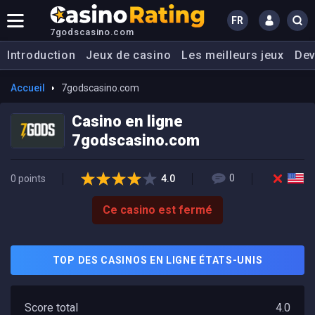
FR
7godscasino.com
Introduction
Jeux de casino
Les meilleurs jeux
Dev
Accueil
7godscasino.com
Casino en ligne
7godscasino.com
0
4.0
0 points
Ce casino est fermé
TOP DES CASINOS EN LIGNE ÉTATS-UNIS
Score total
4.0