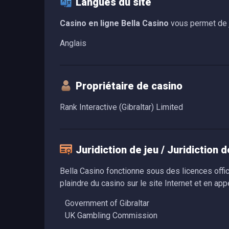
Langues du site
Casino en ligne Bella Casino
vous permet de jo
Anglais
Propriétaire de casino
Rank Interactive (Gibraltar) Limited
Juridiction de jeu / Juridiction 
Bella Casino fonctionne sous des licences offic
plaindre du casino sur le site Internet et en app
Government of Gibraltar
UK Gambling Commission