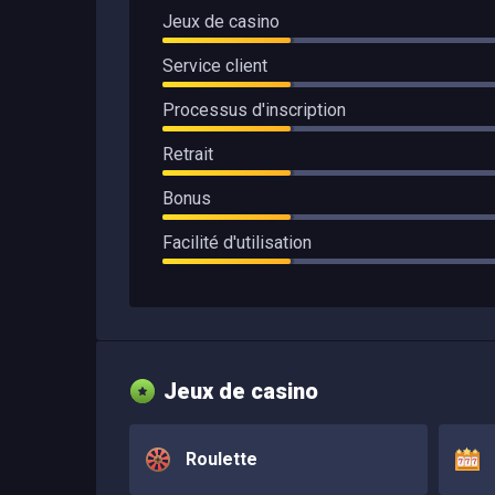
Jeux de casino
Service client
Processus d'inscription
Retrait
Bonus
Facilité d'utilisation
Jeux de casino
Roulette