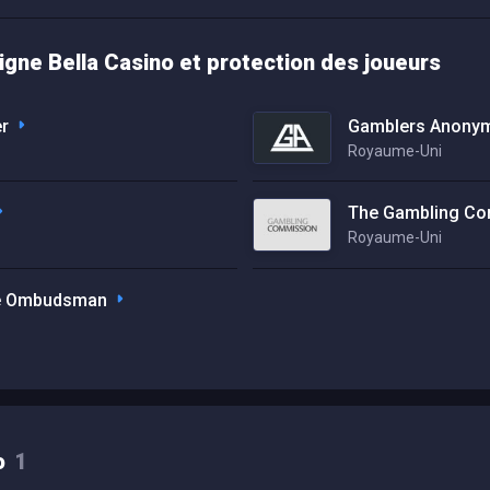
igne Bella Casino et protection des joueurs
r
Gamblers Anony
Royaume-Uni
The Gambling Com
Royaume-Uni
ice Ombudsman
no
1