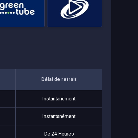
Délai de retrait
Instantanément
Instantanément
De 24 Heures