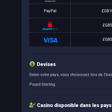
PayPal
£GB10
£GB5
£GB5
Devises
Selon votre pays, vous choisissez lors de l’ins
Pound Sterling
Casino disponible dans les pays