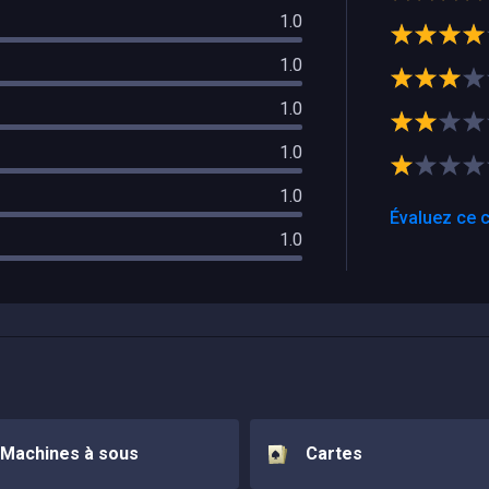
1.0
1.0
1.0
1.0
1.0
Évaluez ce 
1.0
Machines à sous
Cartes