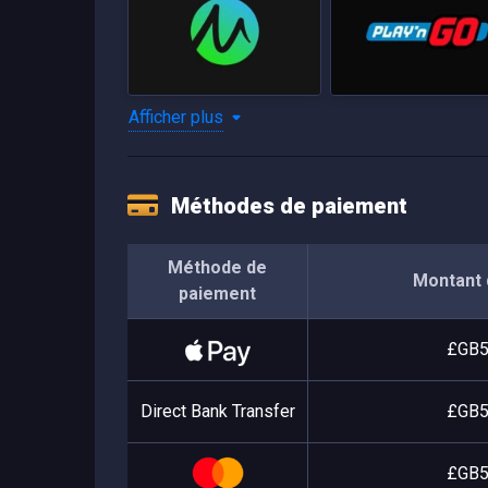
Afficher plus
Méthodes de paiement
Méthode de
Montant 
paiement
£GB5
Direct Bank Transfer
£GB5
£GB5