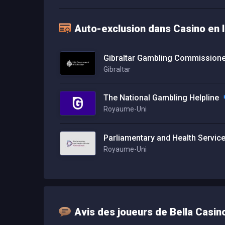
Auto-exclusion dans Casino en l
Gibraltar Gambling Commissione
Gibraltar
The National Gambling Helpline
Royaume-Uni
Parliamentary and Health Serv
Royaume-Uni
Avis des joueurs de Bella Casi