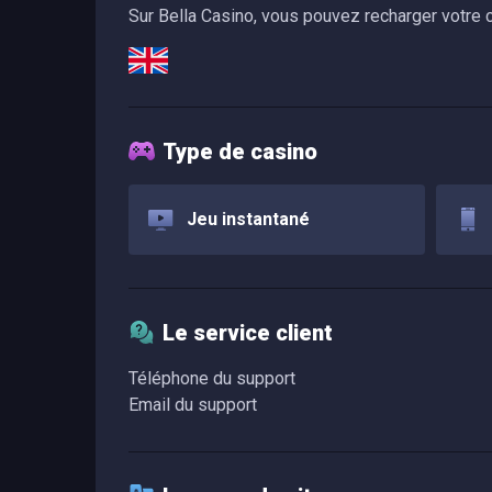
Sur Bella Casino, vous pouvez recharger votre c
Type de casino
Jeu instantané
Le service client
Téléphone du support
Email du support