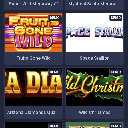
Super Wild Megaways™
Mystical Santa Megaways™
Fruits Gone Wild
Space Stallion
Arizona Diamonds Quattro
Wild Christmas