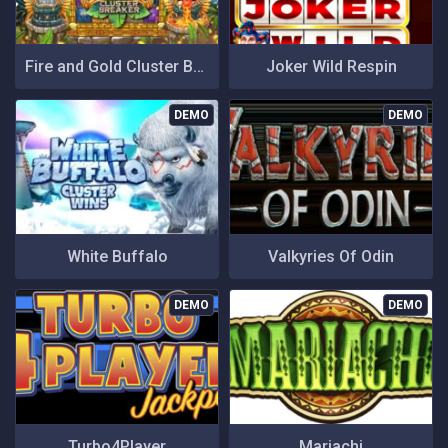
Fire and Gold Cluster Breaker
Joker Wild Respin
White Buffalo
Valkyries Of Odin
Turbo4Player
Mariachi