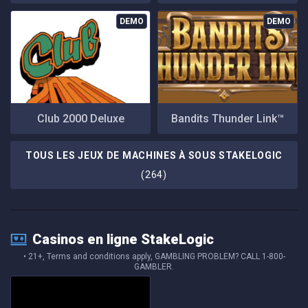
Club 2000 Deluxe
Bandits Thunder Link™
TOUS LES JEUX DE MACHINES À SOUS STAKELOGIC
(264)
Casinos en ligne StakeLogic
• 21+, Terms and conditions apply, GAMBLING PROBLEM? CALL 1-800-
GAMBLER.