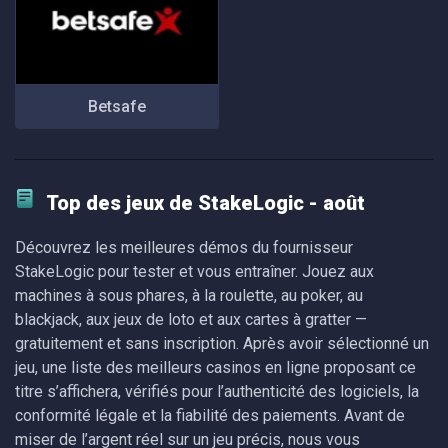
Betsafe
Top des jeux de StakeLogic - août
Découvrez les meilleures démos du fournisseur
StakeLogic pour tester et vous entraîner. Jouez aux
machines à sous phares, à la roulette, au poker, au
blackjack, aux jeux de loto et aux cartes à gratter —
gratuitement et sans inscription. Après avoir sélectionné un
jeu, une liste des meilleurs casinos en ligne proposant ce
titre s’affichera, vérifiés pour l’authenticité des logiciels, la
conformité légale et la fiabilité des paiements. Avant de
miser de l’argent réel sur un jeu précis, nous vous