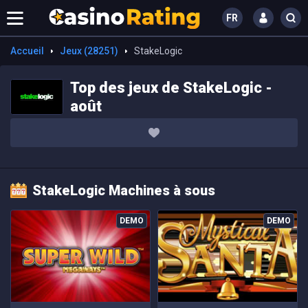
FR
Accueil
Jeux (28251)
StakeLogic
Top des jeux de StakeLogic -
août
StakeLogic Machines à sous