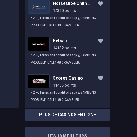
Horseshoe Online Casino
14390 points
• 21+, Terms and conditions apply, GAMBLING
PROBLEM? CALL 1-800-GAMBLER.
Betsafe
14132 points
• 21+, Terms and conditions apply, GAMBLING
PROBLEM? CALL 1-800-GAMBLER.
Scores Casino
11455 points
• 21+, Terms and conditions apply, GAMBLING
PROBLEM? CALL 1-800-GAMBLER.
PLUS DE CASINOS EN LIGNE
LES 10 MEILLEURS