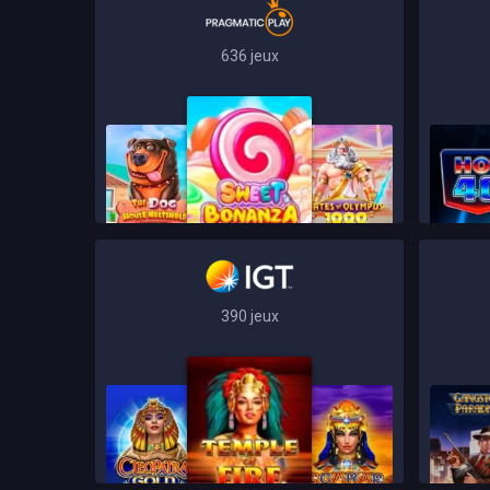
636 jeux
390 jeux