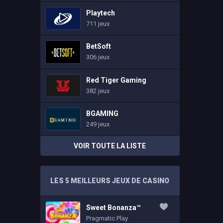
Playtech
711 jeux
BetSoft
306 jeux
Red Tiger Gaming
382 jeux
BGAMING
249 jeux
VOIR TOUTE LA LISTE
LES 5 MEILLEURS JEUX DE CASINO
Sweet Bonanza™
Pragmatic Play