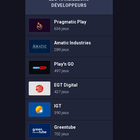
DÉVELOPPEURS
Pragmatic Play
636 jeux
Amatic Industries
289 jeux
Play'n GO
497 jeux
EGT Digital
427 jeux
IGT
390 jeux
Greentube
702 jeux