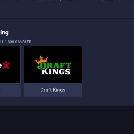
ing
ALL 1-800-GAMBLER.
e
Draft Kings