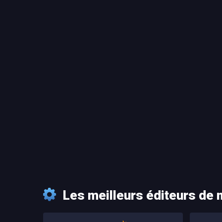
Les meilleurs éditeurs de