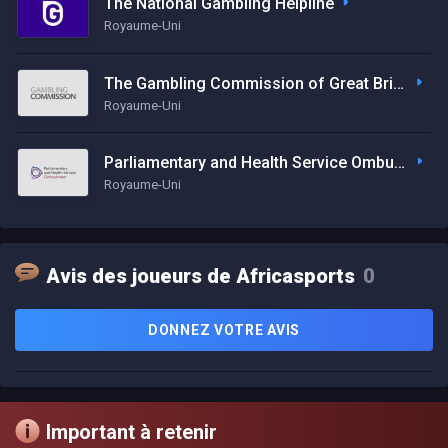
The National Gambling Helpline
Royaume-Uni
The Gambling Commission of Great Britain
Royaume-Uni
Parliamentary and Health Service Ombudsman
Royaume-Uni
Avis des joueurs de Africasports
0
DONNEZ VOTRE AVIS
Important à retenir