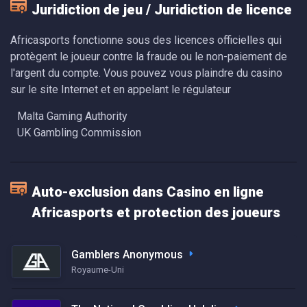
Juridiction de jeu / Juridiction de licence
Africasports fonctionne sous des licences officielles qui
protègent le joueur contre la fraude ou le non-paiement de
l'argent du compte. Vous pouvez vous plaindre du casino
sur le site Internet et en appelant le régulateur
Malta Gaming Authority
UK Gambling Commission
Auto-exclusion dans Casino en ligne
Africasports et protection des joueurs
Gamblers Anonymous
Royaume-Uni