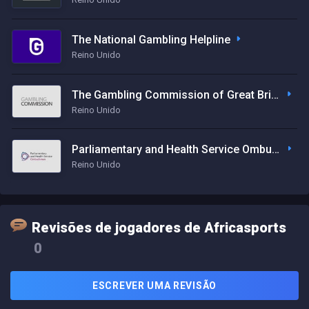
The National Gambling Helpline
Reino Unido
The Gambling Commission of Great Britain
Reino Unido
Parliamentary and Health Service Ombudsman
Reino Unido
Revisões de jogadores de Africasports
0
ESCREVER UMA REVISÃO