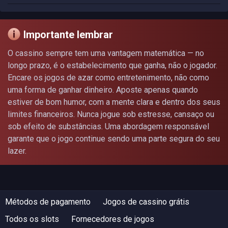
Importante lembrar
O cassino sempre tem uma vantagem matemática — no
longo prazo, é o estabelecimento que ganha, não o jogador.
Encare os jogos de azar como entretenimento, não como
uma forma de ganhar dinheiro. Aposte apenas quando
estiver de bom humor, com a mente clara e dentro dos seus
limites financeiros. Nunca jogue sob estresse, cansaço ou
sob efeito de substâncias. Uma abordagem responsável
garante que o jogo continue sendo uma parte segura do seu
lazer.
Métodos de pagamento
Jogos de cassino grátis
Todos os slots
Fornecedores de jogos