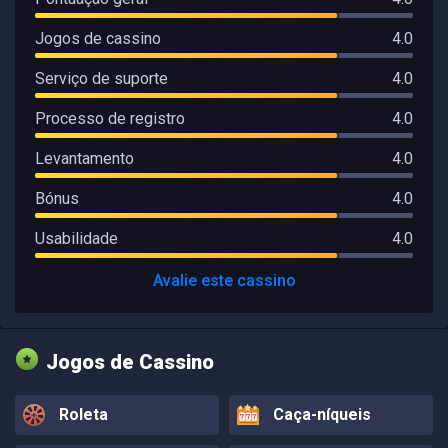
Jogos de cassino
4.0
Serviço de suporte
4.0
Processo de registro
4.0
Levantamento
4.0
Bónus
4.0
Usabilidade
4.0
Avalie este cassino
Jogos de Cassino
Roleta
Caça-níqueis