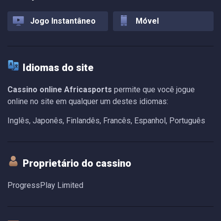
Jogo Instantâneo
Móvel
Idiomas do site
Cassino online Africasports
permite que você jogue
online no site em qualquer um destes idiomas:
Inglês, Japonês, Finlandês, Francês, Espanhol, Português
Proprietário do cassino
ProgressPlay Limited