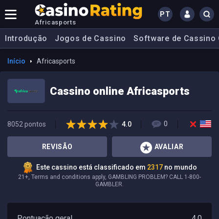
PT
Africasports
Introdução
Jogos de Cassino
Software de Cassino 
Início
Africasports
Cassino online Africasports
0
4.0
8052 pontos
REVISÃO
AVALIAR
Este cassino está classificado em
2317
no mundo
21+, Terms and conditions apply, GAMBLING PROBLEM? CALL 1-800-
GAMBLER.
Pontuação geral
4.0