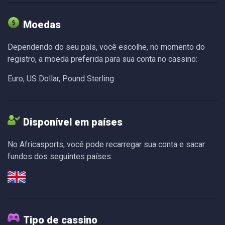
Moedas
Dependendo do seu país, você escolhe, no momento do
registro, a moeda preferida para sua conta no cassino:
Euro, US Dollar, Pound Sterling
Disponível em países
No Africasports, você pode recarregar sua conta e sacar
fundos dos seguintes países:
Tipo de cassino