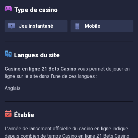
Type de casino
Jeu instantané
Mobile
Langues du site
Casino en ligne 21 Bets Casino
vous permet de jouer en
ligne sur le site dans l’une de ces langues :
Anglais
Établie
L’année de lancement officielle du casino en ligne indique
depuis combien de temps Casino en ligne 21 Bets Casino