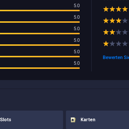
5.0
5.0
5.0
5.0
5.0
Bewerten Si
5.0
Slots
Karten