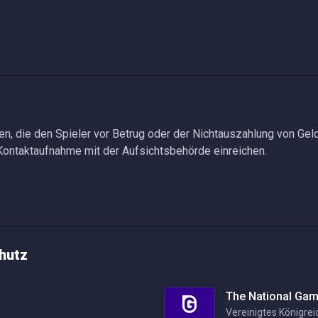
nzen, die den Spieler vor Betrug oder der Nichtauszahlung von G
Kontaktaufnahme mit der Aufsichtsbehörde einreichen.
hutz
The National Gam
Vereinigtes Königrei