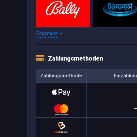
Zeig mehr
Zahlungsmethoden
Zahlungsmethode
Einzahlun