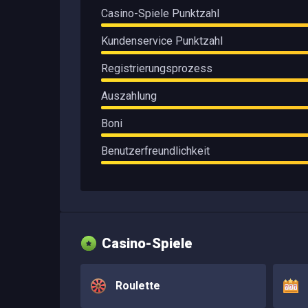
Casino-Spiele Punktzahl
Kundenservice Punktzahl
Registrierungsprozess
Auszahlung
Boni
Benutzerfreundlichkeit
Casino-Spiele
Roulette