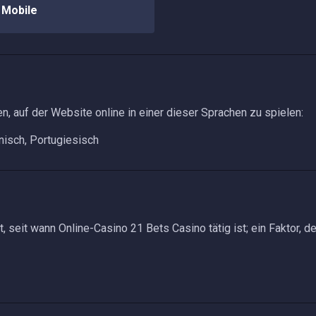
Mobile
n, auf der Website online in einer dieser Sprachen zu spielen:
nisch, Portugiesisch
t, seit wann Online-Casino 21 Bets Casino tätig ist; ein Faktor, 