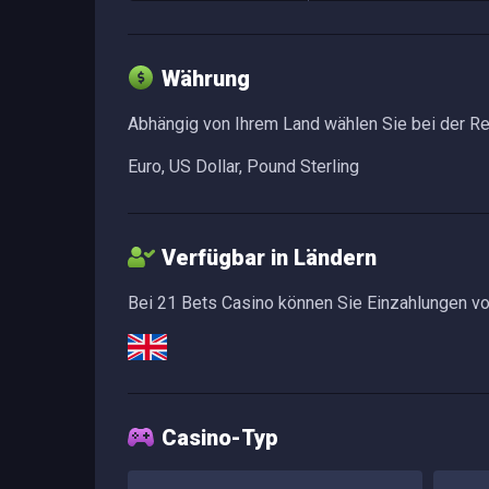
Währung
Abhängig von Ihrem Land wählen Sie bei der Re
Euro, US Dollar, Pound Sterling
Verfügbar in Ländern
Bei 21 Bets Casino können Sie Einzahlungen v
Casino-Typ