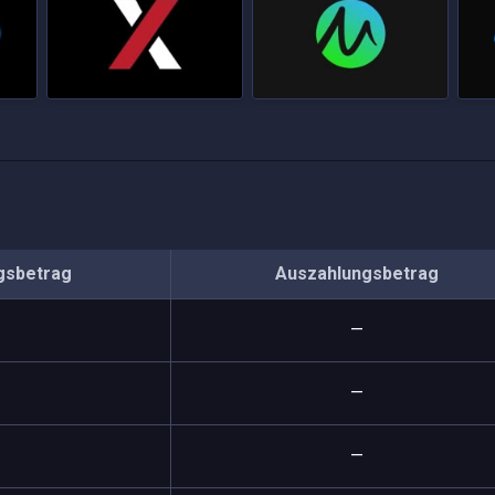
gsbetrag
Auszahlungsbetrag
—
—
—
—
—
—