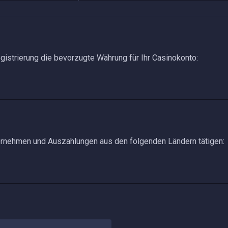
gistrierung die bevorzugte Währung für Ihr Casinokonto:
ornehmen und Auszahlungen aus den folgenden Ländern tätigen: