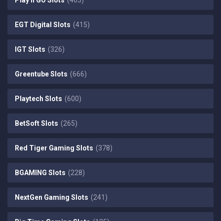
EGT Digital Slots
(415)
IGT Slots
(326)
Greentube Slots
(666)
Playtech Slots
(600)
BetSoft Slots
(265)
Red Tiger Gaming Slots
(378)
BGAMING Slots
(228)
NextGen Gaming Slots
(241)