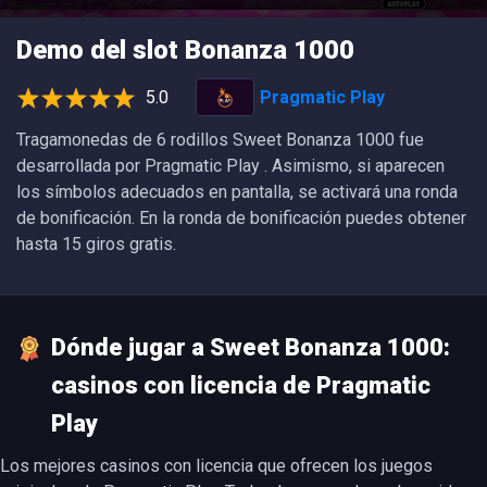
Demo del slot Bonanza 1000
5.0
Pragmatic Play
Tragamonedas de 6 rodillos Sweet Bonanza 1000 fue
desarrollada por Pragmatic Play . Asimismo, si aparecen
los símbolos adecuados en pantalla, se activará una ronda
de bonificación. En la ronda de bonificación puedes obtener
hasta 15 giros gratis.
Dónde jugar a Sweet Bonanza 1000:
casinos con licencia de Pragmatic
Play
Los mejores casinos con licencia que ofrecen los juegos