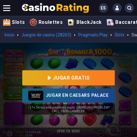
ES
Slots
Roulettes
BlackJack
Baccara
Inicio
Juegos de casino (28263)
Pragmatic Play
Slots
Sw
JUGAR GRATIS
JUGAR EN CAESARS PALACE
• 21+, Terms and conditions apply, GAMBLING PROBLEM?
CALL 1-800-GAMBLER.