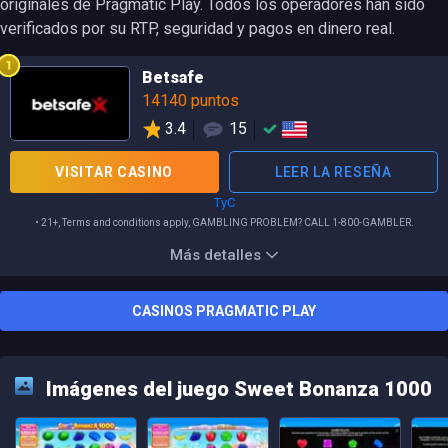
originales de Pragmatic Play. Todos los operadores han sido
verificados por su RTP, seguridad y pagos en dinero real.
Betsafe
14140 puntos
3.4
15
VISITAR CASINO
LEER LA RESEÑA
TyC
• 21+, Terms and conditions apply, GAMBLING PROBLEM? CALL 1-800-GAMBLER.
Más detalles
CASINOS PRAGMATIC PLAY
Imágenes del juego Sweet Bonanza 1000