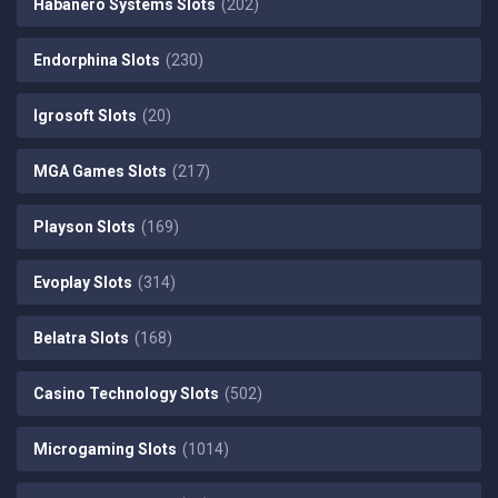
Habanero Systems Slots
(202)
Endorphina Slots
(230)
Igrosoft Slots
(20)
MGA Games Slots
(217)
Playson Slots
(169)
Evoplay Slots
(314)
Belatra Slots
(168)
Casino Technology Slots
(502)
Microgaming Slots
(1014)