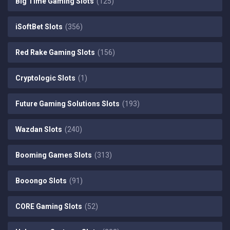
Big Time Gaming Slots
(125)
iSoftBet Slots
(356)
Red Rake Gaming Slots
(156)
Cryptologic Slots
(1)
Future Gaming Solutions Slots
(193)
Wazdan Slots
(240)
Booming Games Slots
(313)
Booongo Slots
(91)
CORE Gaming Slots
(52)