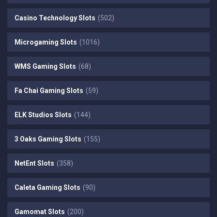
Casino Technology Slots
(502)
Microgaming Slots
(1016)
WMS Gaming Slots
(68)
Fa Chai Gaming Slots
(59)
ELK Studios Slots
(144)
3 Oaks Gaming Slots
(155)
NetEnt Slots
(358)
Caleta Gaming Slots
(90)
Gamomat Slots
(200)