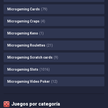
Microgaming Cards
(79)
Microgaming Craps
(4)
Microgaming Keno
(1)
Microgaming Roulettes
(21)
Microgaming Scratch cards
(9)
Microgaming Slots
(1016)
Microgaming Video Poker
(12)
Juegos por categoría