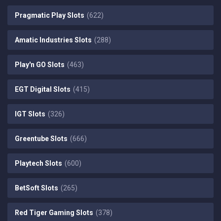
Pragmatic Play Slots
(622)
Amatic Industries Slots
(288)
Play'n GO Slots
(463)
EGT Digital Slots
(415)
IGT Slots
(326)
Greentube Slots
(666)
Playtech Slots
(600)
BetSoft Slots
(265)
Red Tiger Gaming Slots
(378)