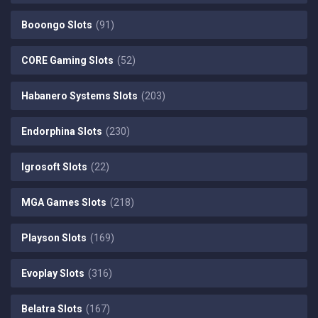
Booongo Slots
(91)
CORE Gaming Slots
(52)
Habanero Systems Slots
(203)
Endorphina Slots
(230)
Igrosoft Slots
(22)
MGA Games Slots
(218)
Playson Slots
(169)
Evoplay Slots
(316)
Belatra Slots
(167)