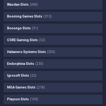
Wazdan Slots
(240)
Booming Games Slots
(313)
Booongo Slots
(91)
CORE Gaming Slots
(52)
Habanero Systems Slots
(203)
Endorphina Slots
(230)
Igrosoft Slots
(22)
MGA Games Slots
(218)
Playson Slots
(169)