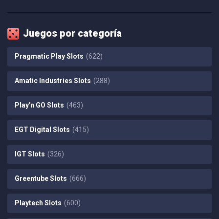
Juegos por categoría
Pragmatic Play Slots
(622)
Amatic Industries Slots
(288)
Play'n GO Slots
(463)
EGT Digital Slots
(415)
IGT Slots
(326)
Greentube Slots
(666)
Playtech Slots
(600)