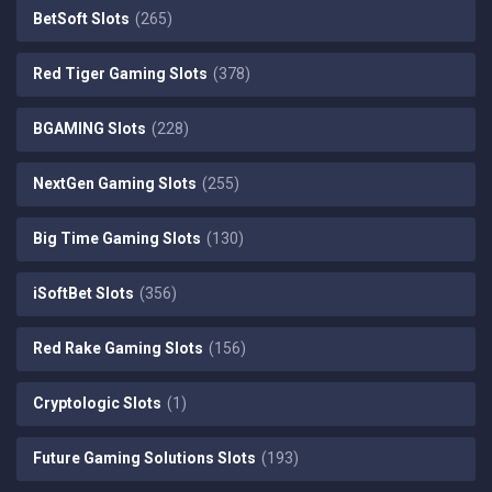
BetSoft Slots
(265)
Red Tiger Gaming Slots
(378)
BGAMING Slots
(228)
NextGen Gaming Slots
(255)
Big Time Gaming Slots
(130)
iSoftBet Slots
(356)
Red Rake Gaming Slots
(156)
Cryptologic Slots
(1)
Future Gaming Solutions Slots
(193)