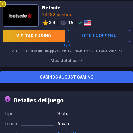
Betsafe
14132 puntos
3.4
15
VISITAR CASINO
LEER LA RESEÑA
TyC
• 21+, Terms and conditions apply, GAMBLING PROBLEM? CALL 1-800-GAMBLER.
Más detalles
CASINOS AUGUST GAMING
Detalles del juego
Tipo
Slots
Temas
Asian