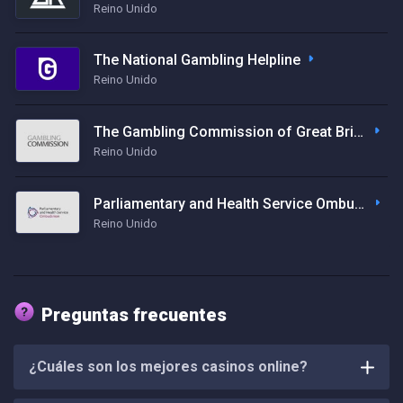
Reino Unido
The National Gambling Helpline
Reino Unido
The Gambling Commission of Great Britain
Reino Unido
Parliamentary and Health Service Ombudsman
Reino Unido
Preguntas frecuentes
¿Cuáles son los mejores casinos online?