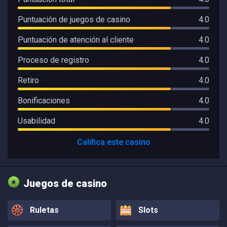
Puntuación de juegos de casino
4.0
Puntuación de atención al cliente
4.0
Proceso de registro
4.0
Retiro
4.0
Bonificaciones
4.0
Usabilidad
4.0
Califica este casino
Juegos de casino
Ruletas
Slots