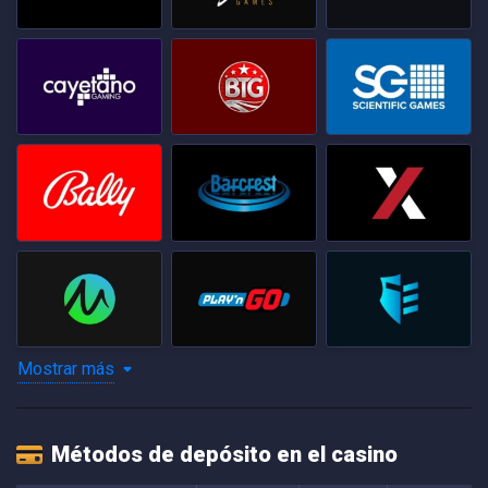
Mostrar más
Métodos de depósito en el casino