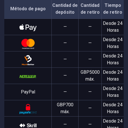
Cantidad de
Cantidad
Tiempo
Método de pago
depósito
de retiro
de retiro
Desde 24
—
—
Horas
Desde 24
—
—
Horas
Desde 24
—
—
Horas
GBP5000
Desde 24
—
máx.
Horas
Desde 24
PayPal
—
—
Horas
GBP700
Desde 24
—
máx.
Horas
Desde 24
—
—
Horas