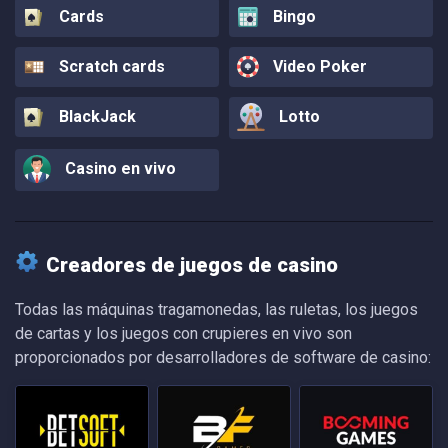
Cards
Bingo
Scratch cards
Video Poker
BlackJack
Lotto
Casino en vivo
Creadores de juegos de casino
Todas las máquinas tragamonedas, las ruletas, los juegos
de cartas y los juegos con crupieres en vivo son
proporcionados por desarrolladores de software de casino: