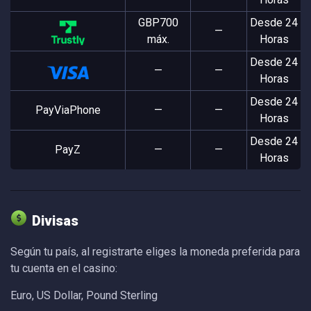
GBP700
Desde 24
—
máx.
Horas
Desde 24
—
—
Horas
Desde 24
PayViaPhone
—
—
Horas
Desde 24
PayZ
—
—
Horas
Divisas
Según tu país, al registrarte eliges la moneda preferida para
tu cuenta en el casino:
Euro, US Dollar, Pound Sterling