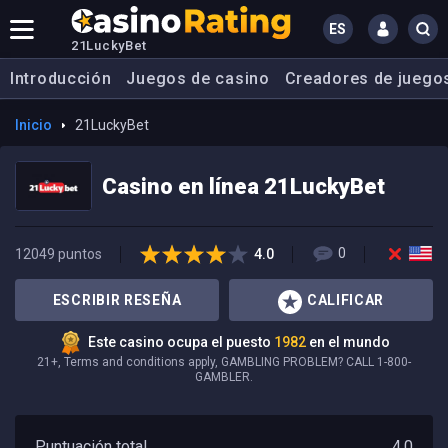
ES
21LuckyBet
Introducción
Juegos de casino
Creadores de juego
Inicio
21LuckyBet
Casino en línea 21LuckyBet
0
4.0
12049 puntos
ESCRIBIR RESEÑA
CALIFICAR
Este casino ocupa el puesto
1982
en el mundo
21+, Terms and conditions apply, GAMBLING PROBLEM? CALL 1-800-
GAMBLER.
Puntuación total
4.0