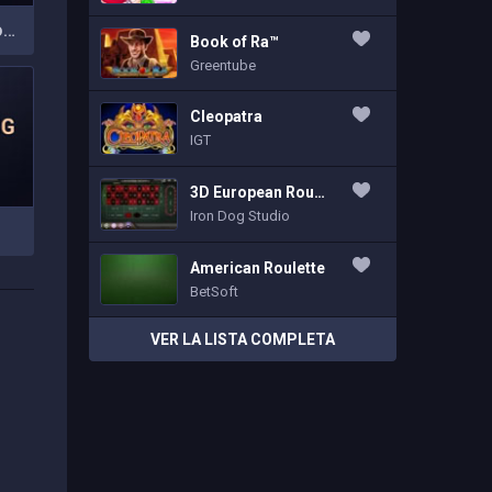
Pirates Hold: Davy Locker's Coins
Book of Ra™
Greentube
Cleopatra
IGT
3D European Roulette
Iron Dog Studio
American Roulette
BetSoft
VER LA LISTA COMPLETA