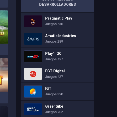
DESARROLLADORES
Pragmatic Play
Juegos 636
Amatic Industries
Juegos 289
Play'n GO
Juegos 497
EGT Digital
Juegos 427
IGT
Juegos 390
Greentube
Juegos 702