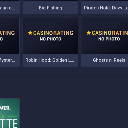
Golden Leprechaun on tour
Big Fishing
Tumble Dwarf Mystery Gold
Robin Hood: Golden Loot
Ghosts n’ Reels