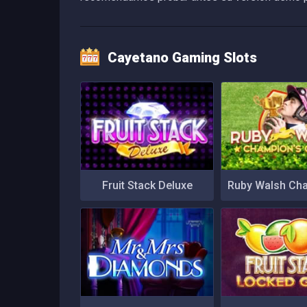
Cayetano Gaming Slots
Fruit Stack Deluxe