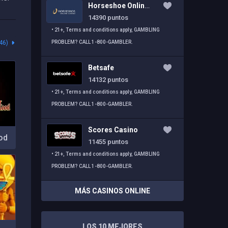
Horseshoe Online Casino
14390 puntos
• 21+, Terms and conditions apply, GAMBLING
46)
PROBLEM? CALL 1-800-GAMBLER.
Betsafe
14132 puntos
• 21+, Terms and conditions apply, GAMBLING
PROBLEM? CALL 1-800-GAMBLER.
Scores Casino
od
11455 puntos
• 21+, Terms and conditions apply, GAMBLING
PROBLEM? CALL 1-800-GAMBLER.
MÁS CASINOS ONLINE
LOS 10 MEJORES