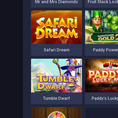
Mr and Mrs Diamonds
Fruit Stack Loc
Safari Dream
Paddy Power
Tumble Dwarf
Paddy's Luck