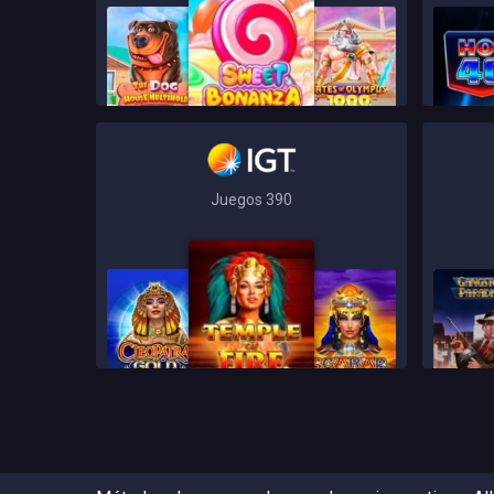
Juegos 390