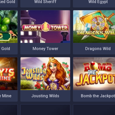
ked Gold
Wild Sheriff
Wild Egypt
 Gold
Money Tower
Dragons Wild
y Mine
Jousting Wilds
Bomb the Jackpot