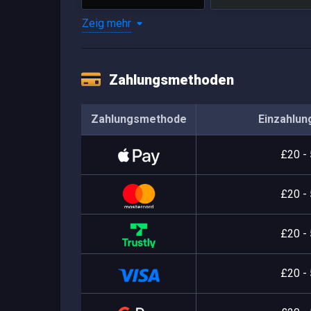
Zeig mehr
Zahlungsmethoden
Zahlungsmethode
Einzahlun
£20 -
£20 -
£20 -
£20 -