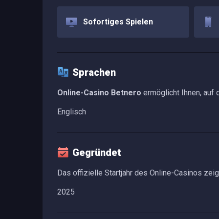
Sofortiges Spielen
Sprachen
Online-Casino Betnero
ermöglicht Ihnen, auf 
Englisch
Gegründet
Das offizielle Startjahr des Online-Casinos zeig
2025