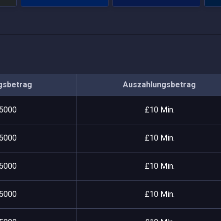
gsbetrag
Auszahlungsbetrag
 5000
£10 Min.
 5000
£10 Min.
 5000
£10 Min.
 5000
£10 Min.