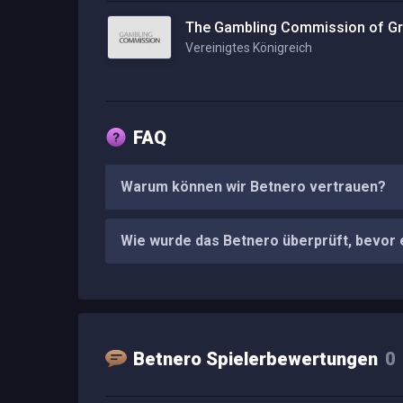
The Gambling Commission of Gre
Vereinigtes Königreich
FAQ
Warum können wir Betnero vertrauen?
Wie wurde das Betnero überprüft, bevor
Betnero Spielerbewertungen
0