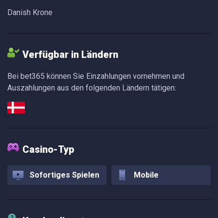
Danish Krone
Verfügbar in Ländern
Bei bet365 können Sie Einzahlungen vornehmen und
Auszahlungen aus den folgenden Ländern tätigen:
Casino-Typ
Sofortiges Spielen
Mobile