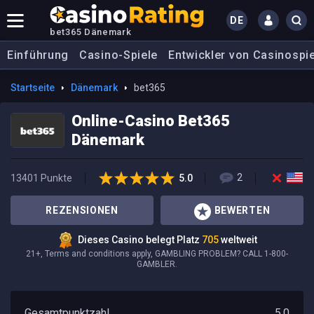
DE
bet365 Dänemark
Einführung
Casino-Spiele
Entwickler von Casinospi
Startseite
Dänemark
bet365
Online-Casino Bet365
Dänemark
2
5.0
13401 Punkte
REZENSIONEN
BEWERTEN
Dieses Casino belegt Platz
705
weltweit
21+, Terms and conditions apply, GAMBLING PROBLEM? CALL 1-800-
GAMBLER.
Gesamtpunktzahl
5.0