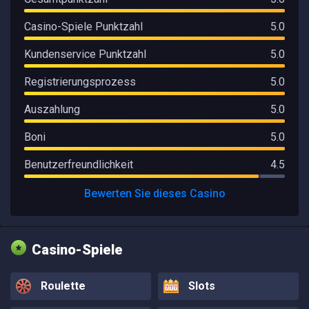
Casino-Spiele Punktzahl
5.0
Kundenservice Punktzahl
5.0
Registrierungsprozess
5.0
Auszahlung
5.0
Boni
5.0
Benutzerfreundlichkeit
4.5
Bewerten Sie dieses Casino
Casino-Spiele
Roulette
Slots