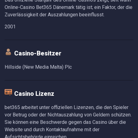
Online-Casino Bet365 Dänemark tätig ist; ein Faktor, der die
Zuverlässigkeit der Auszahlungen beeinflusst.
2001
Casino-Besitzer
Hillside (New Media Malta) Plc
Casino Lizenz
bet365 arbeitet unter offiziellen Lizenzen, die den Spieler
vor Betrug oder der Nichtauszahlung von Geldern schützen.
Sie können eine Beschwerde gegen das Casino über die
Website und durch Kontaktaufnahme mit der
Aufsichtsbehörde einreichen.