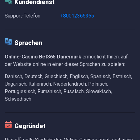
Kundendienst
Support-Telefon
+80012365365
Sprachen
Online-Casino Bet365 Dänemark
ermöglicht Ihnen, auf
der Website online in einer dieser Sprachen zu spielen:
Dänisch, Deutsch, Griechisch, Englisch, Spanisch, Estnisch,
Ungarisch, Italienisch, Niederländisch, Polnisch,
Portugiesisch, Rumänisch, Russisch, Slowakisch,
Schwedisch
Gegründet
Das offizielle Startjahr des Online-Casinos zeigt, seit wann