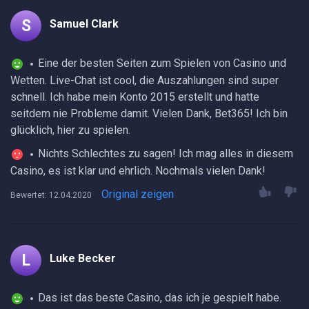
S
Samuel Clark
Eine der besten Seiten zum Spielen von Casino und
Wetten. Live-Chat ist cool, die Auszahlungen sind super
schnell. Ich habe mein Konto 2015 erstellt und hatte
seitdem nie Probleme damit. Vielen Dank, Bet365! Ich bin
glücklich, hier zu spielen.
Nichts Schlechtes zu sagen! Ich mag alles in diesem
Casino, es ist klar und ehrlich. Nochmals vielen Dank!
Original zeigen
Bewertet: 12.04.2020
L
Luke Becker
Das ist das beste Casino, das ich je gespielt habe.