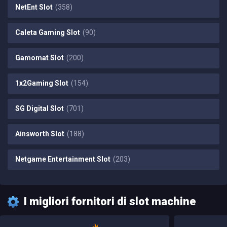
NetEnt Slot
(358)
Caleta Gaming Slot
(90)
Gamomat Slot
(200)
1x2Gaming Slot
(154)
SG Digital Slot
(701)
Ainsworth Slot
(188)
Netgame Entertainment Slot
(203)
I migliori fornitori di slot machine