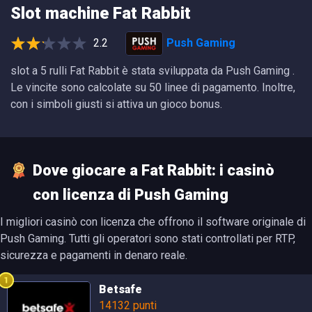
Slot machine Fat Rabbit
2.2
Push Gaming
slot a 5 rulli Fat Rabbit è stata sviluppata da Push Gaming .
Le vincite sono calcolate su 50 linee di pagamento. Inoltre,
con i simboli giusti si attiva un gioco bonus.
Dove giocare a Fat Rabbit: i casinò
con licenza di Push Gaming
I migliori casinò con licenza che offrono il software originale di
Push Gaming. Tutti gli operatori sono stati controllati per RTP,
sicurezza e pagamenti in denaro reale.
Betsafe
14132 punti