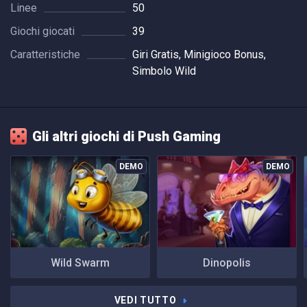
Linee
50
Giochi giocati
39
Caratteristiche
Giri Gratis, Minigioco Bonus,
Simbolo Wild
Gli altri giochi di Push Gaming
Wild Swarm
Dinopolis
VEDI TUTTO