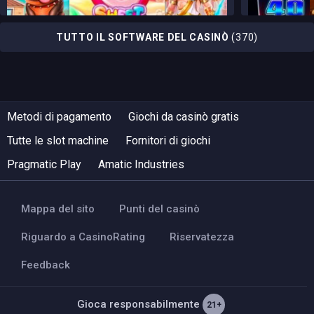
TUTTO IL SOFTWARE DEL CASINÒ
(370)
Metodi di pagamento
Giochi da casinò gratis
Tutte le slot machine
Fornitori di giochi
Pragmatic Play
Amatic Industries
Mappa del sito
Punti del casinò
Riguardo a CasinoRating
Riservatezza
Feedback
Gioca responsabilmente
21+