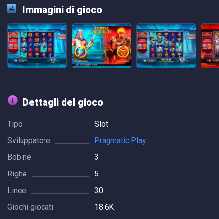
Immagini di gioco
Dettagli del gioco
Tipo
Slot
Sviluppatore
Pragmatic Play
Bobine
3
Righe
5
Linee
30
Giochi giocati
18.6K