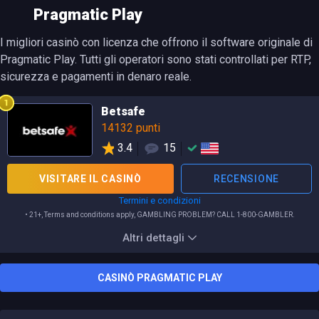
Pragmatic Play
I migliori casinò con licenza che offrono il software originale di
Pragmatic Play. Tutti gli operatori sono stati controllati per RTP,
sicurezza e pagamenti in denaro reale.
Betsafe
14132 punti
3.4
15
VISITARE IL CASINÒ
RECENSIONE
Termini e condizioni
• 21+, Terms and conditions apply, GAMBLING PROBLEM? CALL 1-800-GAMBLER.
Altri dettagli
CASINÒ PRAGMATIC PLAY