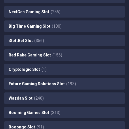
NextGen Gaming Slot
(255)
Big Time Gaming Slot
(130)
iSoftBet Slot
(356)
Red Rake Gaming Slot
(156)
Cryptologic Slot
(1)
Future Gaming Solutions Slot
(193)
Wazdan Slot
(240)
Booming Games Slot
(313)
Booongo Slot
(91)