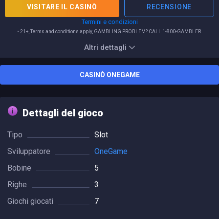
VISITARE IL CASINÒ
RECENSIONE
Termini e condizioni
• 21+, Terms and conditions apply, GAMBLING PROBLEM? CALL 1-800-GAMBLER.
Altri dettagli
CASINÒ ONEGAME
Dettagli del gioco
Tipo
Slot
Sviluppatore
OneGame
Bobine
5
Righe
3
Giochi giocati
7