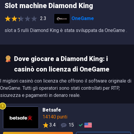
Slot machine Diamond King
2.3
OneGame
slot a 5 rulli Diamond King è stata sviluppata da OneGame .
Dove giocare a Diamond King: i
casinò con licenza di OneGame
I migliori casinò con licenza che offrono il software originale di
OneGame. Tutti gli operatori sono stati controllati per RTP,
sicurezza e pagamenti in denaro reale.
Betsafe
14140 punti
3.4
15