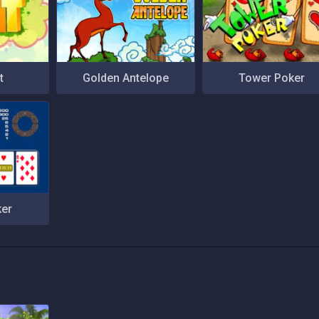
t
Golden Antelope
Tower Poker
ker