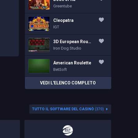
Greentube
Cleopatra
IGT
3D European Roulette
Iron Dog Studio
American Roulette
BetSoft
VEDI L'ELENCO COMPLETO
TUTTO IL SOFTWARE DEL CASINÒ
(370)