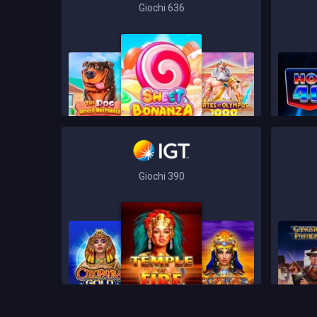
Giochi 636
Giochi 390