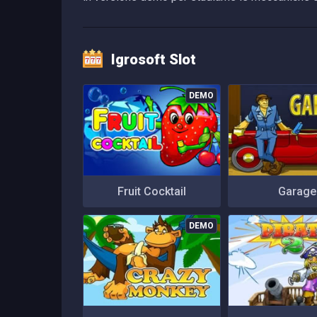
Igrosoft Slot
Fruit Cocktail
Garage