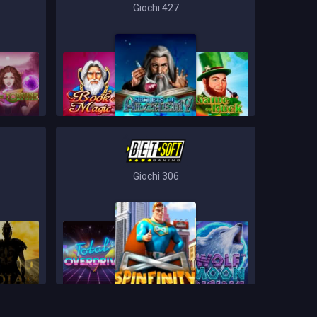
Giochi 427
Giochi 306