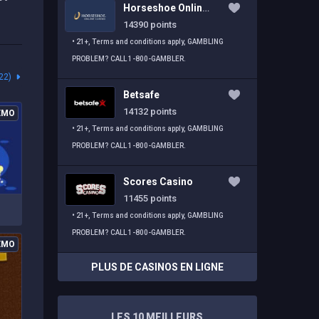
Horseshoe Online Casino
14390 points
• 21+, Terms and conditions apply, GAMBLING
PROBLEM? CALL 1-800-GAMBLER.
22)
Betsafe
14132 points
• 21+, Terms and conditions apply, GAMBLING
PROBLEM? CALL 1-800-GAMBLER.
Scores Casino
11455 points
• 21+, Terms and conditions apply, GAMBLING
PROBLEM? CALL 1-800-GAMBLER.
PLUS DE CASINOS EN LIGNE
LES 10 MEILLEURS