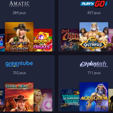
289 jeux
497 jeux
702 jeux
711 jeux