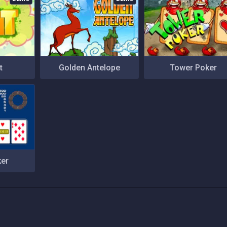
t
Golden Antelope
Tower Poker
ker