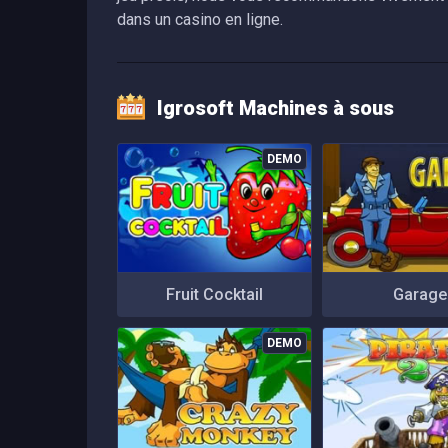
dans un casino en ligne.
Igrosoft Machines à sous
Fruit Cocktail
Garage