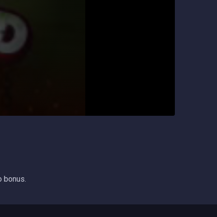
o bonus.