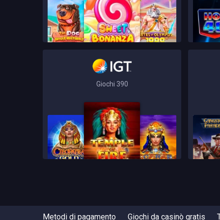
Giochi 390
Metodi di pagamento
Giochi da casinò gratis