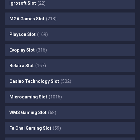
Igrosoft Slot
(22)
MGA Games Slot
(218)
Playson Slot
(169)
Evoplay Slot
(316)
Belatra Slot
(167)
Casino Technology Slot
(502)
Microgaming Slot
(1016)
WMS Gaming Slot
(68)
Fa Chai Gaming Slot
(59)