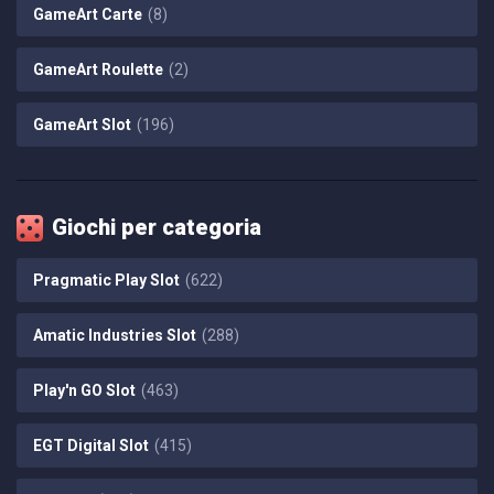
GameArt Carte
(8)
GameArt Roulette
(2)
GameArt Slot
(196)
Giochi per categoria
Pragmatic Play Slot
(622)
Amatic Industries Slot
(288)
Play'n GO Slot
(463)
EGT Digital Slot
(415)