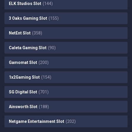
ELK Studios Slot
(144)
3 Oaks Gaming Slot
(155)
NetEnt Slot
(358)
Caleta Gaming Slot
(90)
Gamomat Slot
(200)
1x2Gaming Slot
(154)
SG Digital Slot
(701)
Ainsworth Slot
(188)
Netgame Entertainment Slot
(202)