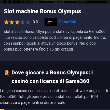
Slot machine Bonus Olympus
3.0
Game360
slot a 5 rulli Bonus Olympus è stata sviluppata da Game360
. Le vincite sono calcolate su 25 linee di pagamento. Inoltre,
con i simboli giusti si attiva un gioco bonus. Nel gioco
bonus puoi ottenere fino a 15 giri gratuiti.
Dove giocare a Bonus Olympus: i
casinò con licenza di Game360
I migliori casinò con licenza che offrono il software originale di
Game360. Tutti gli operatori sono stati controllati per RTP,
sicurezza e pagamenti in denaro reale.