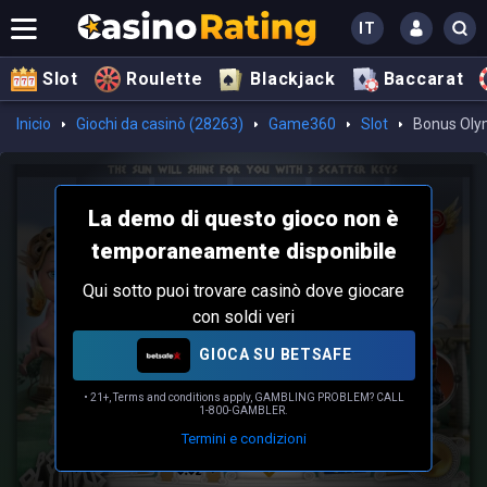
IT
Slot
Roulette
Blackjack
Baccarat
Inicio
Giochi da casinò (28263)
Game360
Slot
Bonus Ol
La demo di questo gioco non è
temporaneamente disponibile
Qui sotto puoi trovare casinò dove giocare
con soldi veri
GIOCA SU BETSAFE
• 21+, Terms and conditions apply, GAMBLING PROBLEM? CALL
1-800-GAMBLER.
Termini e condizioni