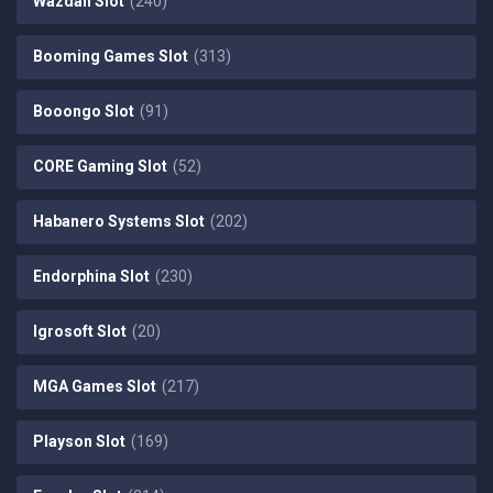
Wazdan Slot
(240)
Booming Games Slot
(313)
Booongo Slot
(91)
CORE Gaming Slot
(52)
Habanero Systems Slot
(202)
Endorphina Slot
(230)
Igrosoft Slot
(20)
MGA Games Slot
(217)
Playson Slot
(169)