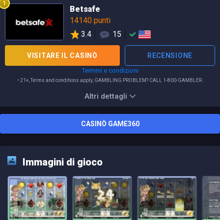
Betsafe
14140 punti
3.4
15
VISITARE IL CASINÒ
RECENSIONE
Termini e condizioni
• 21+, Terms and conditions apply, GAMBLING PROBLEM? CALL 1-800-GAMBLER.
Altri dettagli
CASINÒ GAME360
Immagini di gioco