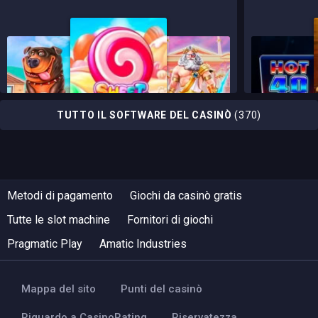
TUTTO IL SOFTWARE DEL CASINÒ
(370)
Metodi di pagamento
Giochi da casinò gratis
Tutte le slot machine
Fornitori di giochi
Pragmatic Play
Amatic Industries
Mappa del sito
Punti del casinò
Riguardo a CasinoRating
Riservatezza