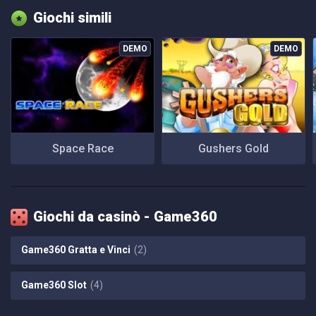
Giochi simili
Space Race
Gushers Gold
Giochi da casinò - Game360
Game360 Gratta e Vinci
(2)
Game360 Slot
(4)