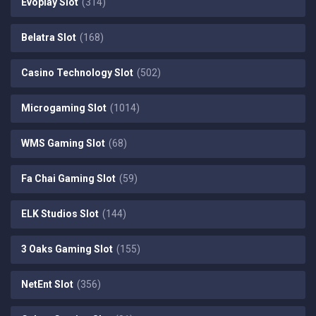
Evoplay Slot
(314)
Belatra Slot
(168)
Casino Technology Slot
(502)
Microgaming Slot
(1014)
WMS Gaming Slot
(68)
Fa Chai Gaming Slot
(59)
ELK Studios Slot
(144)
3 Oaks Gaming Slot
(155)
NetEnt Slot
(356)