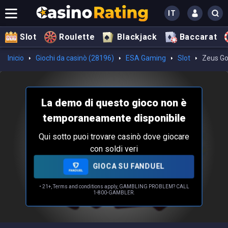
IT
Slot
Roulette
Blackjack
Baccarat
Inicio
Giochi da casinò (28196)
ESA Gaming
Slot
Zeus Go
La demo di questo gioco non è
temporaneamente disponibile
Qui sotto puoi trovare casinò dove giocare
con soldi veri
GIOCA SU FANDUEL
• 21+, Terms and conditions apply, GAMBLING PROBLEM? CALL
1-800-GAMBLER.