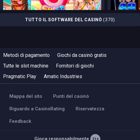
TUTTO IL SOFTWARE DEL CASINÒ
(370)
Metodi di pagamento
Giochi da casinò gratis
Tutte le slot machine
Fornitori di giochi
Pragmatic Play
Amatic Industries
Mappa del sito
Punti del casinò
Riguardo a CasinoRating
Riservatezza
Feedback
Gioca responsabilmente
21+