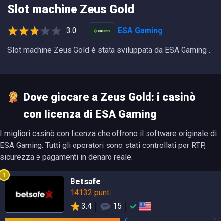
Slot machine Zeus Gold
3.0
ESA Gaming
Slot machine Zeus Gold è stata sviluppata da ESA Gaming .
Dove giocare a Zeus Gold: i casinò
con licenza di ESA Gaming
I migliori casinò con licenza che offrono il software originale di
ESA Gaming. Tutti gli operatori sono stati controllati per RTP,
sicurezza e pagamenti in denaro reale.
Betsafe
14132 punti
3.4
15