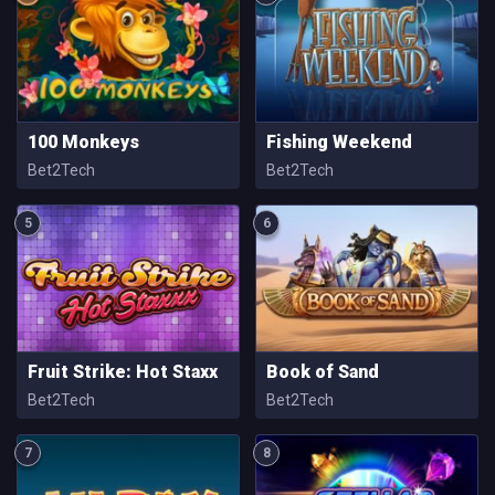
100 Monkeys
Fishing Weekend
Bet2Tech
Bet2Tech
5
6
Fruit Strike: Hot Staxx
Book of Sand
Bet2Tech
Bet2Tech
7
8