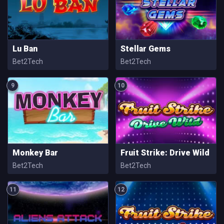
Lu Ban
Stellar Gems
Bet2Tech
Bet2Tech
9
10
Monkey Bar
Fruit Strike: Drive Wild
Bet2Tech
Bet2Tech
11
12