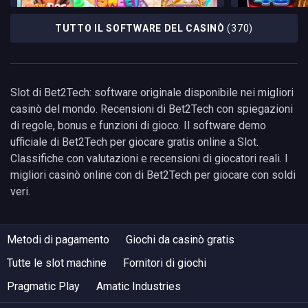
TUTTO IL SOFTWARE DEL CASINÒ
(370)
Slot di Bet2Tech: software originale disponibile nei migliori
casinò del mondo. Recensioni di Bet2Tech con spiegazioni
di regole, bonus e funzioni di gioco. Il software demo
ufficiale di Bet2Tech per giocare gratis online a Slot.
Classifiche con valutazioni e recensioni di giocatori reali. I
migliori casinò online con di Bet2Tech per giocare con soldi
veri.
Metodi di pagamento
Giochi da casinò gratis
Tutte le slot machine
Fornitori di giochi
Pragmatic Play
Amatic Industries