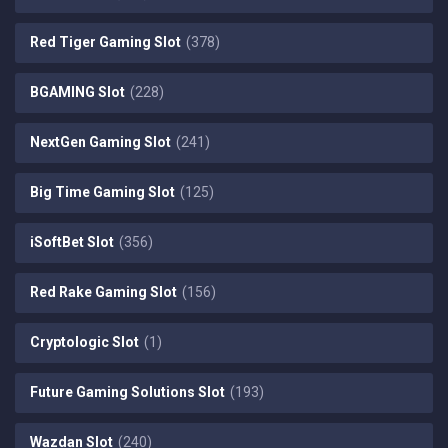
Red Tiger Gaming Slot
(378)
BGAMING Slot
(228)
NextGen Gaming Slot
(241)
Big Time Gaming Slot
(125)
iSoftBet Slot
(356)
Red Rake Gaming Slot
(156)
Cryptologic Slot
(1)
Future Gaming Solutions Slot
(193)
Wazdan Slot
(240)