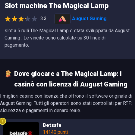
Slot machine The Magical Lamp
3.3
August Gaming
slot a 5 rulli The Magical Lamp è stata sviluppata da August
Gaming . Le vincite sono calcolate su 30 linee di
pagamento.
Dove giocare a The Magical Lamp: i
casinò con licenza di August Gaming
I migliori casinò con licenza che offrono il software originale di
August Gaming. Tutti gli operatori sono stati controllati per RTP,
sicurezza e pagamenti in denaro reale.
Betsafe
14140 punti