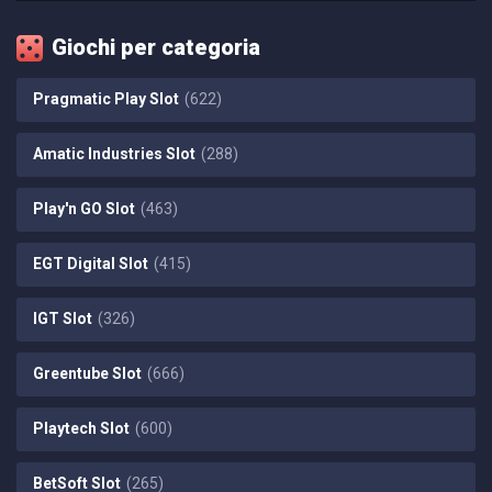
Giochi per categoria
Pragmatic Play Slot
(622)
Amatic Industries Slot
(288)
Play'n GO Slot
(463)
EGT Digital Slot
(415)
IGT Slot
(326)
Greentube Slot
(666)
Playtech Slot
(600)
BetSoft Slot
(265)