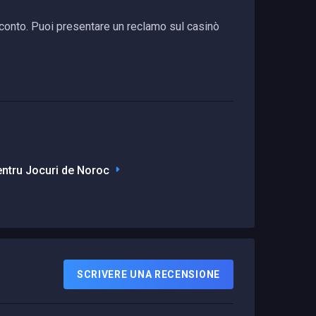
l conto. Puoi presentare un reclamo sul casinò
pentru Jocuri de Noroc
SCRIVERE UNA RECENSIONE