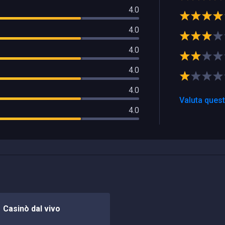
4.0
4.0
4.0
4.0
4.0
Valuta ques
4.0
Casinò dal vivo