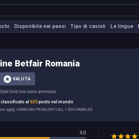
iochi
Disponibile nei paesi
Tipo di casinò
Le lingue
ine Betfair Romania
VALUTA
i Stati Uniti non sono ammessi
classificato al
635
posto nel mondo
ions apply, GAMBLING PROBLEM? CALL 1-800-GAMBLER.
4.0