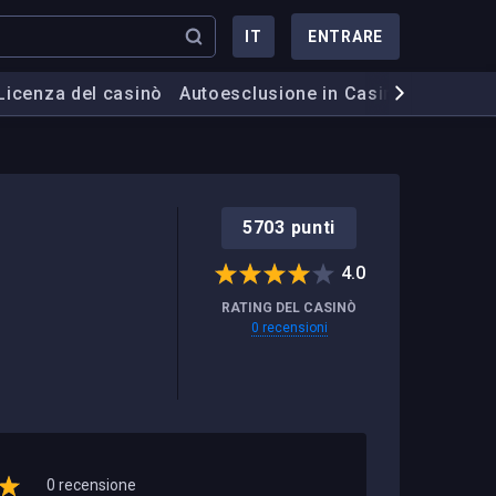
IT
ENTRARE
Licenza del casinò
Autoesclusione in Casinò online Be
5703 punti
4.0
RATING DEL CASINÒ
0 recensioni
0 recensione