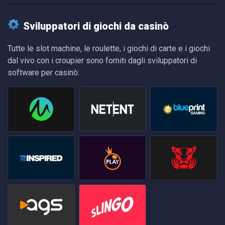
Sviluppatori di giochi da casinò
Tutte le slot machine, le roulette, i giochi di carte e i giochi
dal vivo con i croupier sono forniti dagli sviluppatori di
software per casinò: