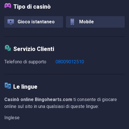
Tipo di casinò
Gioco istantaneo
Mobile
Servizio Clienti
Telefono di supporto
08009012510
Le lingue
Casinò online Bingohearts.com
ti consente di giocare
online sul sito in una qualsiasi di queste lingue:
Inglese