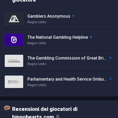
Gamblers Anonymous
Regno Unito
The National Gambling Helpline
Regno Unito
The Gambling Commission of Great Britain
Regno Unito
Parliamentary and Health Service Ombudsman
Regno Unito
Recensioni dei giocatori di
bingohearts.com
0