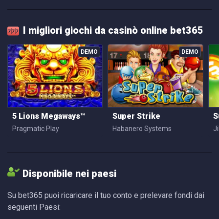
I migliori giochi da casinò online bet365
5 Lions Megaways™
Super Strike
S
Pragmatic Play
Habanero Systems
J
Disponibile nei paesi
Su bet365 puoi ricaricare il tuo conto e prelevare fondi dai
seguenti Paesi: