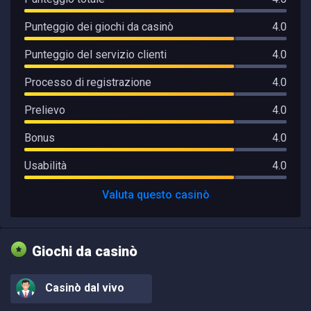
Punteggio dei giochi da casinò
4.0
Punteggio del servizio clienti
4.0
Processo di registrazione
4.0
Prelievo
4.0
Bonus
4.0
Usabilità
4.0
Valuta questo casinò
Giochi da casinò
Casinò dal vivo