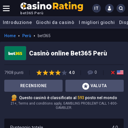
IT
bet365 Perù
Introduzione
Giochi da casinò
I migliori giochi
Dis
Home
Perù
bet365
Casinò online Bet365 Perù
0
4.0
7908 punti
RECENSIONE
VALUTA
Questo casinò è classificato al
593
posto nel mondo
21+, Terms and conditions apply, GAMBLING PROBLEM? CALL 1-800-
GAMBLER.
Punteggio totale
4.0