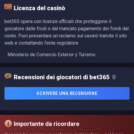
Licenza del casinò
bet365 opera con licenze ufficiali che proteggono il
giocatore dalle frodi o dal mancato pagamento dei fondi dal
conto. Puoi presentare un reclamo sul casinò tramite il sito
web e contattando l'ente regolatore.
Ministerio de Comercio Exterior y Turismo
Recensioni dei giocatori di bet365
0
SCRIVERE UNA RECENSIONE
Importante da ricordare